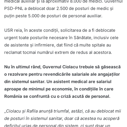
medical auxiliar și la aproximativ 8.000 de medici. Guvernul
PSD-PNL a deblocat doar 2.500 de posturi de medic și
puțin peste 5.000 de posturi de personal auxiliar.
USR reia, în aceste condiții, solicitarea de a fi deblocate
urgent toate posturile necesare în Sănătate, inclusiv cele
de asistente și infirmiere, dat fiind că multe spitale au
reclamat tocmai numărul extrem de redus al acestora.
Nu în ultimul rând, Guvernul Ciolacu trebuie să găsească
o rezolvare pentru revendicările salariale ale angajaților
din sistemul sanitar. Un asistent medical are salariul
aproape de minimul pe economie, în condițiile în care
România se confruntă cu o criză acută de personal.
„
Ciolacu și Rafila anunță triumfal, astăzi, că au deblocat mii
de posturi în sistemul sanitar, doar că acestea nu acoperă
deficitul uriaș de personal din sistem, ci sunt doar un