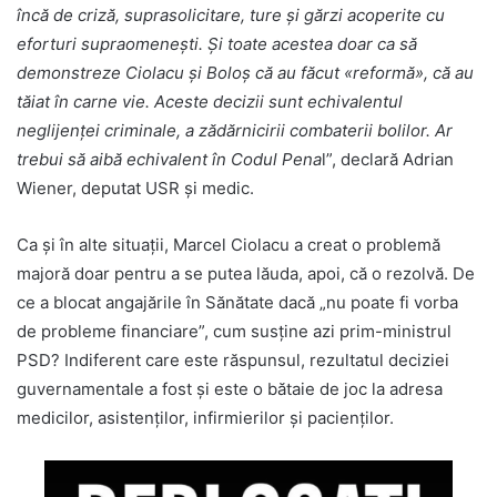
încă de criză, suprasolicitare, ture și gărzi acoperite cu
eforturi supraomenești. Și toate acestea doar ca să
demonstreze Ciolacu și Boloș că au făcut «reformă», că au
tăiat în carne vie. Aceste decizii sunt echivalentul
neglijenței criminale, a zădărnicirii combaterii bolilor. Ar
trebui să aibă echivalent în Codul Pena
l”, declară Adrian
Wiener, deputat USR și medic.
Ca și în alte situații, Marcel Ciolacu a creat o problemă
majoră doar pentru a se putea lăuda, apoi, că o rezolvă. De
ce a blocat angajările în Sănătate dacă „nu poate fi vorba
de probleme financiare”, cum susține azi prim-ministrul
PSD? Indiferent care este răspunsul, rezultatul deciziei
guvernamentale a fost și este o bătaie de joc la adresa
medicilor, asistenților, infirmierilor și pacienților.