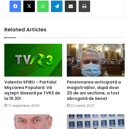
Facebook
X
WhatsApp
Telegram
Share via Email
Print
Related Articles
Valentin SPIRU – Partidul
Pensionarea anticipată a
Mişcarea Populară: Vă
magistraților, după doar
aştept diseară pe TVR3 de
20 de ani vechime, a fost
la 19.30!
abrogată de Senat
11 septembrie 2020
23 martie 2021