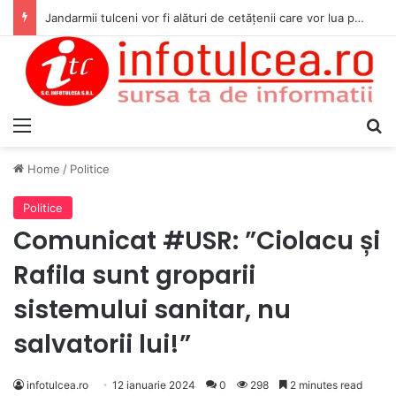
Jandarmii tulceni vor fi alături de cetățenii care vor lua parte la Festivalul Folk Țestos
Menu
S
Home
/
Politice
Politice
Comunicat #USR: ”Ciolacu și
Rafila sunt groparii
sistemului sanitar, nu
salvatorii lui!”
infotulcea.ro
12 ianuarie 2024
0
298
2 minutes read