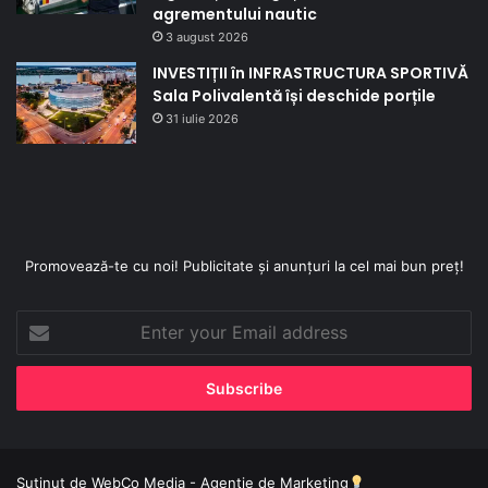
agrementului nautic
3 august 2026
INVESTIȚII în INFRASTRUCTURA SPORTIVĂ
Sala Polivalentă își deschide porțile
31 iulie 2026
Promovează-te cu noi! Publicitate și anunțuri la cel mai bun preț!
Enter
your
Email
address
Sutinut de
WebCo Media - Agentie de Marketing