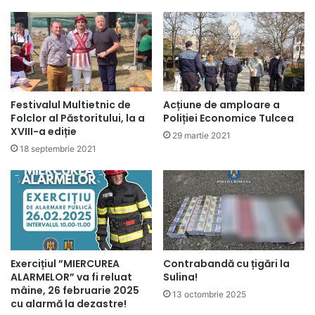
Festivalul Multietnic de
Acțiune de amploare a
Folclor al Păstoritului, la a
Poliției Economice Tulcea
XVIII-a ediție
29 martie 2021
18 septembrie 2021
Exercițiul ”MIERCUREA
Contrabandă cu țigări la
ALARMELOR” va fi reluat
Sulina!
mâine, 26 februarie 2025
13 octombrie 2025
cu alarmă la dezastre!