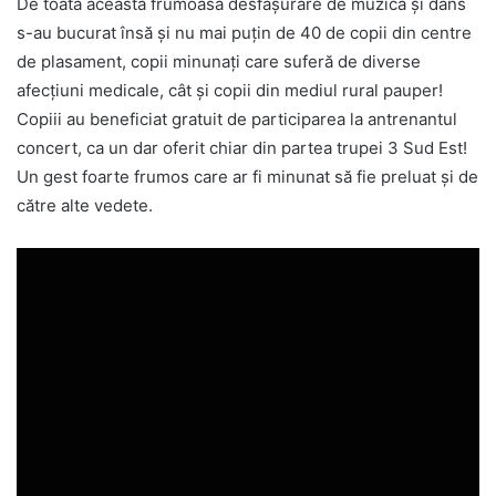
De toată această frumoasă desfășurare de muzică și dans
s-au bucurat însă și nu mai puțin de 40 de copii din centre
de plasament, copii minunați care suferă de diverse
afecțiuni medicale, cât și copii din mediul rural pauper!
Copiii au beneficiat gratuit de participarea la antrenantul
concert, ca un dar oferit chiar din partea trupei 3 Sud Est!
Un gest foarte frumos care ar fi minunat să fie preluat și de
către alte vedete.