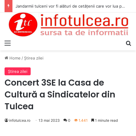
Jandarmii tulceni vor fi alături de cetățenii care vor lua parte la Festivalul Folk Țestos
Menu
S
Home
/
Ştirea zilei
Ştirea zilei
Concert 3SE la Casa de
Cultură a Sindicatelor din
Tulcea
infotulcea.ro
13 mai 2023
0
1.441
1 minute read