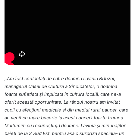
,,Am fost contactați de către doamna Lavinia Brînzoi,
managerul Casei de Cultură a Sindicatelor, o doamnă
foarte sufletistă și implicată în cultura locală, care ne-a
oferit această oportunitate. La rândul nostru am invitat
copii cu afecțiuni medicale și din mediul rural pauper, care
au venit cu mare bucurie la acest concert foarte frumos.
Mulțumim cu recunoștință doamnei Lavinia și minunaților
băieți de la 3 Sud Est, pentru așa o surpriză specială- un