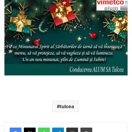
tulcea
Facebook
X
WhatsApp
Telegram
Share via Email
Print