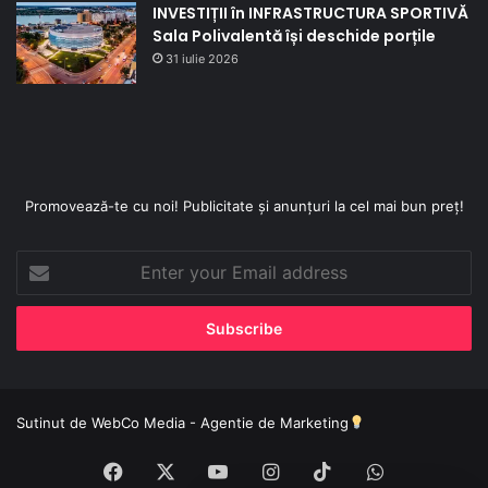
INVESTIȚII în INFRASTRUCTURA SPORTIVĂ
Sala Polivalentă își deschide porțile
31 iulie 2026
Promovează-te cu noi! Publicitate și anunțuri la cel mai bun preț!
Enter
your
Email
address
Sutinut de
WebCo Media - Agentie de Marketing
Facebook
X
YouTube
Instagram
TikTok
WhatsApp