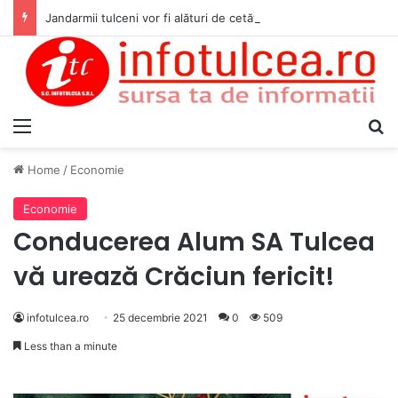
Jandarmii tulceni vor fi alături de cetățenii care vor lua parte la Festivalul Folk Țestos
Menu
S
Home
/
Economie
Economie
Conducerea Alum SA Tulcea
vă urează Crăciun fericit!
infotulcea.ro
25 decembrie 2021
0
509
Less than a minute