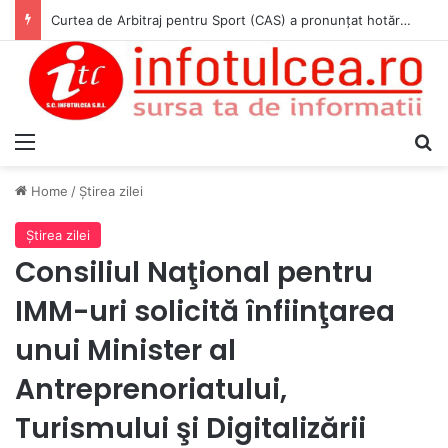
Curtea de Arbitraj pentru Sport (CAS) a pronunțat hotărârea în cauza WADA v. ANAD & Matei Cosmin Gabriel
Menu
S
Home
/
Ştirea zilei
Ştirea zilei
Consiliul Naţional pentru
IMM-uri solicită înfiinţarea
unui Minister al
Antreprenoriatului,
Turismului şi Digitalizării