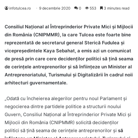
infotulcea.ro
9 decembrie 2020
0
553
3 minutes read
Consiliul Naţional al Întreprinderior Private Mici şi Mijlocii
din România (CNIPMMR), la care Tulcea este foarte bine
reprezentată de secretarul general Sterică Fudulea şi
vicepreşedintele Kaya Sebahat, a emis azi un comunicat
de presă prin care cere decidenţilor politici să ţină seama
de cerinţele antreprenorilor şi să înfiinţeze un Minister al
Antreprenoriatului, Turismului şi Digitalizării în cadrul noii
arhitecturi guvernamentale.
„Odată cu încheierea alegerilor pentru noul Parlament și
negocierea dintre partidele politice a structurii noului
Guvern, Consiliul Național al Întreprinderior Private Mici şi
Mijlocii din România (CNIPMMR) solicită decidenţilor
politici să țină seama de cerințele antreprenorilor și
să