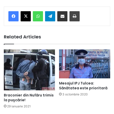
Facebook
X
WhatsApp
Telegram
Share via Email
Print
Related Articles
Mesajul IPJ Tulcea:
Sănătatea este prioritară
3 octombrie 2020
Braconier din Nufăru trimis
la puşcărie!
29 ianuarie 2021