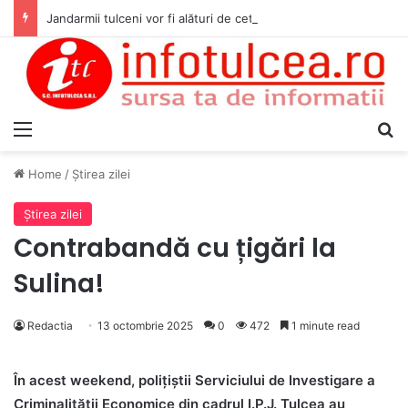
Jandarmii tulceni vor fi alături de cetățenii care vor lua parte la Festivalul Folk Țestos
Menu
S
Home
/
Ştirea zilei
Ştirea zilei
Contrabandă cu țigări la
Sulina!
Redactia
13 octombrie 2025
0
472
1 minute read
În acest weekend, polițiștii Serviciului de Investigare a
Criminalității Economice din cadrul I.P.J. Tulcea au