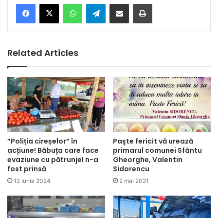
Facebook
X
WhatsApp
Telegram
Share via Email
Print
Related Articles
”Poliția cireșelor” în
Paşte fericit vă urează
acțiune! Băbuța care face
primarul comunei Sfântu
evaziune cu pătrunjel n-a
Gheorghe, Valentin
fost prinsă
Sidorencu
12 iunie 2024
2 mai 2021