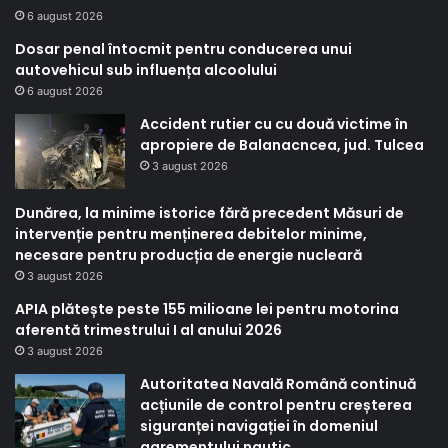
6 august 2026
Dosar penal întocmit pentru conducerea unui
autovehicul sub influența alcoolului
6 august 2026
Accident rutier cu cu două victime în
apropiere de Balanacncea, jud. Tulcea
3 august 2026
Dunărea, la minime istorice fără precedent Măsuri de
intervenție pentru menținerea debitelor minime,
necesare pentru producția de energie nucleară
3 august 2026
APIA plătește peste 155 milioane lei pentru motorina
aferentă trimestrului I al anului 2026
3 august 2026
Autoritatea Navală Română continuă
acțiunile de control pentru creșterea
siguranței navigației în domeniul
agrementului nautic