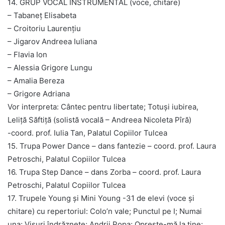
14. GRUP VOCAL INSTRUMENTAL (voce, chitare)
– Tabaneț Elisabeta
– Croitoriu Laurențiu
– Jigarov Andreea Iuliana
– Flavia Ion
– Alessia Grigore Lungu
– Amalia Bereza
– Grigore Adriana
Vor interpreta: Cântec pentru libertate; Totuși iubirea,
Leliță Săftiță (solistă vocală – Andreea Nicoleta Pîră)
-coord. prof. Iulia Tan, Palatul Copiilor Tulcea
15. Trupa Power Dance – dans fantezie – coord. prof. Laura
Petroschi, Palatul Copiilor Tulcea
16. Trupa Step Dance – dans Zorba – coord. prof. Laura
Petroschi, Palatul Copiilor Tulcea
17. Trupele Young și Mini Young -31 de elevi (voce și
chitare) cu repertoriul: Colo’n vale; Punctul pe I; Numai
una; Visuri îndrăznețe; Andrii Popa; Oprește-mă la tine;