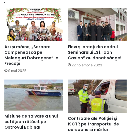
Azi și mâine, „Serbare
Elevi și preoți din cadrul
Câmpenească pe
Seminarului „Sf. Ioan
Meleaguri Dobrogene” la
Casian” au donat sânge!
Frecăței
22 noiembrie 2023
9 mai 2025
Misiune de salvare a unui
Controale ale Poliţiei şi
cetăţean rătăcit pe
ISCTR pe transportul de
Ostrovul Babina!
persoane şi mărfuri