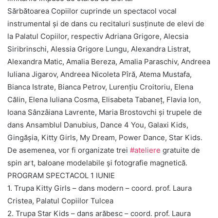
Sărbătoarea Copiilor cuprinde un spectacol vocal
instrumental și de dans cu recitaluri susținute de elevi de
la Palatul Copiilor, respectiv Adriana Grigore, Alecsia
Siribrinschi, Alessia Grigore Lungu, Alexandra Listrat,
Alexandra Matic, Amalia Bereza, Amalia Paraschiv, Andreea
Iuliana Jigarov, Andreea Nicoleta Pîră, Atema Mustafa,
Bianca Istrate, Bianca Petrov, Lurențiu Croitoriu, Elena
Călin, Elena Iuliana Cosma, Elisabeta Tabaneț, Flavia Ion,
Ioana Sânzâiana Lavrente, Maria Brostovchi și trupele de
dans Ansamblul Danubius, Dance 4 You, Galaxi Kids,
Gingășia, Kitty Girls, My Dream, Power Dance, Star Kids.
De asemenea, vor fi organizate trei
#ateliere
gratuite de
spin art, baloane modelabile și fotografie magnetică.
PROGRAM SPECTACOL 1 IUNIE
1. Trupa Kitty Girls – dans modern – coord. prof. Laura
Cristea, Palatul Copiilor Tulcea
2. Trupa Star Kids – dans arăbesc – coord. prof. Laura