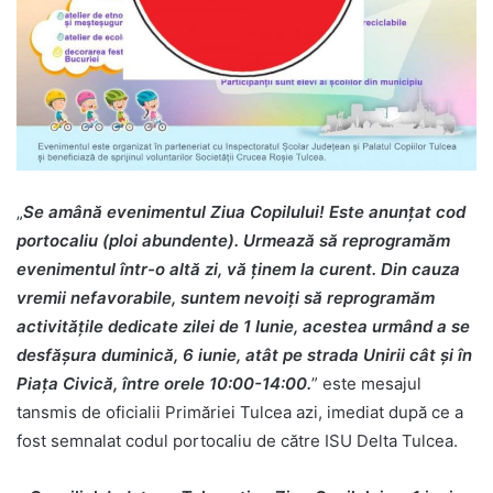
„
Se amână evenimentul Ziua Copilului! Este anunțat cod
portocaliu (ploi abundente). Urmează să reprogramăm
evenimentul într-o altă zi, vă ținem la curent. Din cauza
vremii nefavorabile, suntem nevoiți să reprogramăm
activitățile dedicate zilei de 1 Iunie, acestea urmând a se
desfășura duminică, 6 iunie, atât pe strada Unirii cât și în
Piața Civică, între orele 10:00-14:00.
” este mesajul
tansmis de oficialii Primăriei Tulcea azi, imediat după ce a
fost semnalat codul portocaliu de către ISU Delta Tulcea.