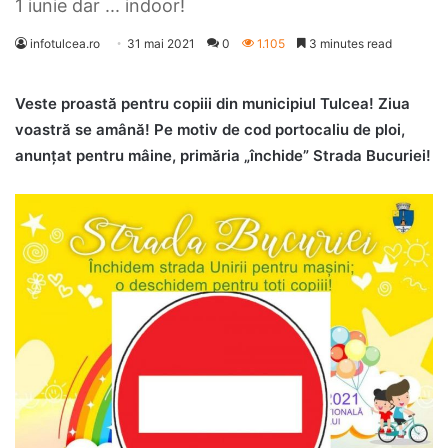
1 iunie dar ... indoor!
infotulcea.ro
31 mai 2021
0
1.105
3 minutes read
Veste proastă pentru copiii din municipiul Tulcea! Ziua
voastră se amână! Pe motiv de cod portocaliu de ploi,
anunţat pentru mâine, primăria „închide” Strada Bucuriei!