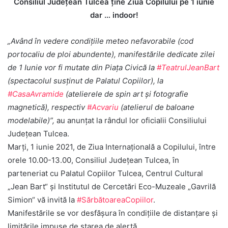
Consiliul Judeţean Tulcea ţine Ziua Copilului pe 1 iunie
dar … indoor!
„Având în vedere condițiile meteo nefavorabile (cod
portocaliu de ploi abundente), manifestările dedicate zilei
de 1 Iunie vor fi mutate din Piața Civică la
#TeatrulJeanBart
(spectacolul susținut de Palatul Copiilor), la
#CasaAvramide
(atelierele de spin art și fotografie
magnetică), respectiv
#Acvariu
(atelierul de baloane
modelabile)”,
au anunţat la rândul lor oficialii Consiliului
Judeţean Tulcea.
Marți, 1 iunie 2021, de Ziua Internațională a Copilului, între
orele 10.00-13.00, Consiliul Județean Tulcea, în
parteneriat cu Palatul Copiilor Tulcea, Centrul Cultural
„Jean Bart“ și Institutul de Cercetări Eco-Muzeale „Gavrilă
Simion“ vă invită la
#SărbătoareaCopiilor
.
Manifestările se vor desfășura în condițiile de distanțare și
limitările impuse de starea de alertă.