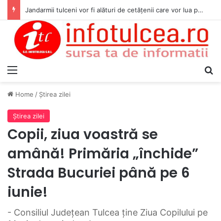
Jandarmii tulceni vor fi alături de cetățenii care vor lua parte la Festivalul Folk Țestos
Menu
S
Home
/
Ştirea zilei
Ştirea zilei
Copii, ziua voastră se
amână! Primăria „închide”
Strada Bucuriei până pe 6
iunie!
- Consiliul Judeţean Tulcea ţine Ziua Copilului pe