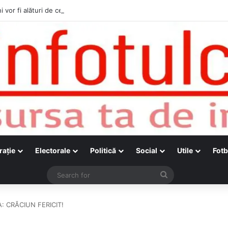
i vor fi alături de cetățenii care vor lua parte la Festivalul Folk Țestos
raţie
Electorale
Politică
Social
Utile
Fotb
Search
for
: CRĂCIUN FERICIT!