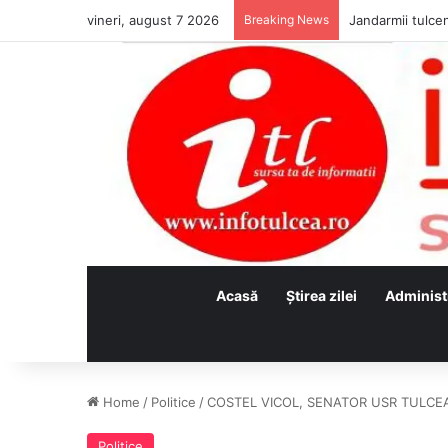
vineri, august 7 2026
Breaking News
Jandarmii tulcen
Acasă
Ştirea zilei
Administ
Home
/
Politice
/
COSTEL VICOL, SENATOR USR TULCEA
Politice