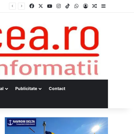
Facebook
X
YouTube
Instagram
TikTok
WhatsApp
Log In
Random Article
Sidebar
al
Publicitate
Contact