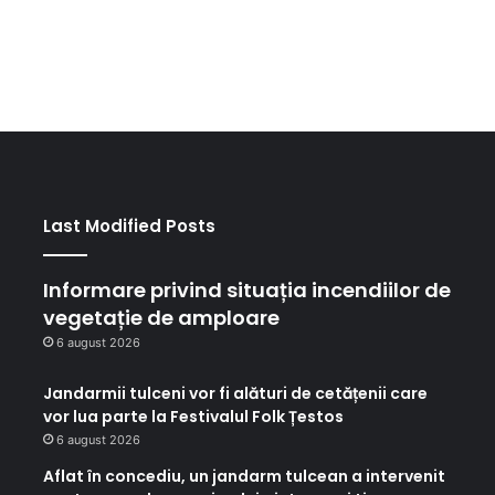
Last Modified Posts
Informare privind situația incendiilor de
vegetație de amploare
6 august 2026
Jandarmii tulceni vor fi alături de cetățenii care
vor lua parte la Festivalul Folk Țestos
6 august 2026
Aflat în concediu, un jandarm tulcean a intervenit