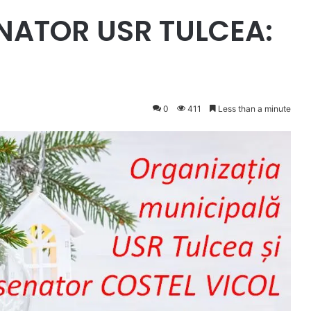
ENATOR USR TULCEA:
!
0
411
Less than a minute