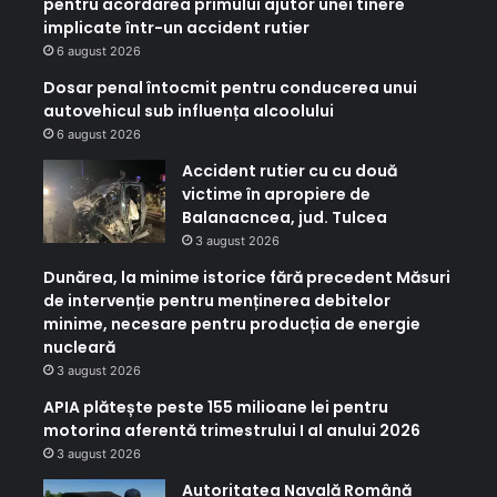
pentru acordarea primului ajutor unei tinere
implicate într-un accident rutier
6 august 2026
Dosar penal întocmit pentru conducerea unui
autovehicul sub influența alcoolului
6 august 2026
Accident rutier cu cu două
victime în apropiere de
Balanacncea, jud. Tulcea
3 august 2026
Dunărea, la minime istorice fără precedent Măsuri
de intervenție pentru menținerea debitelor
minime, necesare pentru producția de energie
nucleară
3 august 2026
APIA plătește peste 155 milioane lei pentru
motorina aferentă trimestrului I al anului 2026
3 august 2026
Autoritatea Navală Română