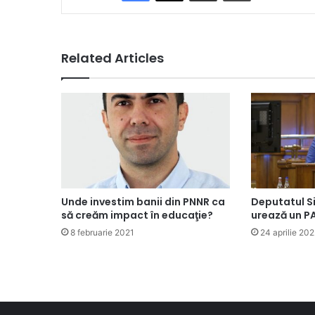
Related Articles
Unde investim banii din PNNR ca
Deputatul S
să creăm impact în educaţie?
urează un PA
8 februarie 2021
24 aprilie 20