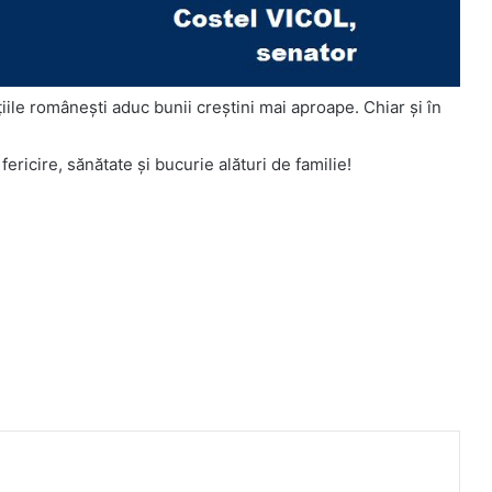
ţiile româneşti aduc bunii creştini mai aproape. Chiar şi în
ricire, sănătate şi bucurie alături de familie!