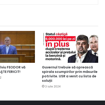
ilviu FEODOR vă
Guvernul trebuie să oprească
ŞTE FERICIT!
spirala scumpirilor prin măsurile
potrivite. USR a venit cu lista de
22
soluții
3 iulie 2024