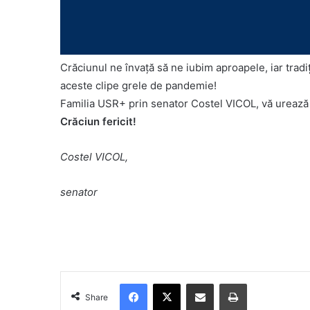
Crăciunul ne învaţă să ne iubim aproapele, iar tradi
aceste clipe grele de pandemie!
Familia USR+ prin senator Costel VICOL, vă urează fe
Crăciun fericit!
Costel VICOL,
senator
Facebook
X
Share via Email
Print
Share