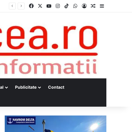
Facebook
X
YouTube
Instagram
TikTok
WhatsApp
Log In
Random Article
Sidebar
al
Publicitate
Contact