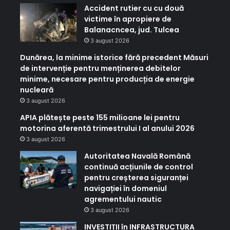
Accident rutier cu cu două
victime în apropiere de
Balanacncea, jud. Tulcea
3 august 2026
Dunărea, la minime istorice fără precedent Măsuri
de intervenție pentru menținerea debitelor
minime, necesare pentru producția de energie
nucleară
3 august 2026
APIA plătește peste 155 milioane lei pentru
motorina aferentă trimestrului I al anului 2026
3 august 2026
Autoritatea Navală Română
continuă acțiunile de control
pentru creșterea siguranței
navigației în domeniul
agrementului nautic
3 august 2026
INVESTIȚII în INFRASTRUCTURA