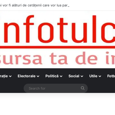
i vor fi alături de cetățenii care vor lua parte la Festivalul Folk Țestos
raţie
Electorale
Politică
Social
Utile
Fotb
Search
for