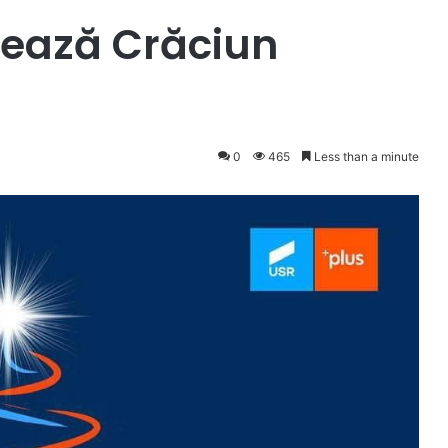
urează Crăciun
0
465
Less than a minute