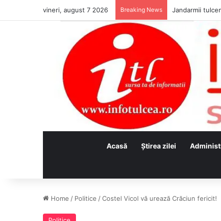
vineri, august 7 2026
Breaking News
Jandarmii tulcen
Acasă
Ştirea zilei
Administ
Home
/
Politice
/
Costel Vicol vă urează Crăciun fericit!
Politice