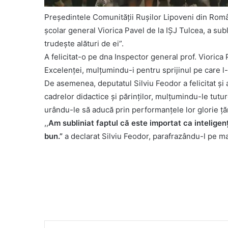
Președintele Comunității Rușilor Lipoveni din Român
școlar general Viorica Pavel de la IȘJ Tulcea, a subl
trudește alături de ei”.
A felicitat-o pe dna Inspector general prof. Vioric
Excelenței, mulțumindu-i pentru sprijinul pe care l-a
De asemenea, deputatul Silviu Feodor a felicitat și
cadrelor didactice și părinților, mulțumindu-le tutu
urându-le să aducă prin performanțele lor glorie țării
,,
Am subliniat faptul că este importat ca inteligenț
bun.”
a declarat Silviu Feodor, parafrazându-l pe ma