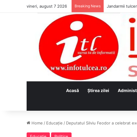
vineri, august 7 2026
Breaking News
Jandarmii tulcen
Acasă
Ştirea zilei
Administ
Home
/
Educaţie
/
Deputatul Silviu Feodor a celebrat ex
Educaţie
Politice