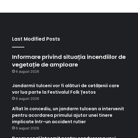
Last Modified Posts
Informare privind situația incendiilor de
vegetație de amploare
6 august 2026
Jandarmii tulceni vor fi alături de cetățenii care
vor lua parte la Festivalul Folk Țestos
6 august 2026
Aflat în concediu, un jandarm tulcean a intervenit
pentru acordarea primului ajutor unei tinere
implicate într-un accident rutier
6 august 2026