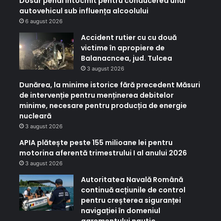
Dosar penal întocmit pentru conducerea unui
autovehicul sub influența alcoolului
6 august 2026
Accident rutier cu cu două
victime în apropiere de
Balanacncea, jud. Tulcea
3 august 2026
Dunărea, la minime istorice fără precedent Măsuri
de intervenție pentru menținerea debitelor
minime, necesare pentru producția de energie
nucleară
3 august 2026
APIA plătește peste 155 milioane lei pentru
motorina aferentă trimestrului I al anului 2026
3 august 2026
Autoritatea Navală Română
continuă acțiunile de control
pentru creșterea siguranței
navigației în domeniul
agrementului nautic