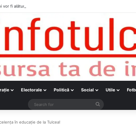
i vor fi alături de cetățenii care vor lua parte la Festivalul Folk Țestos
raţie
Electorale
Politică
Social
Utile
Fotb
Search
for
celența în educație de la Tulcea!