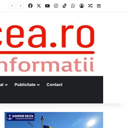
Facebook
X
YouTube
Instagram
TikTok
WhatsApp
Log In
Random Article
Sidebar
al
Publicitate
Contact