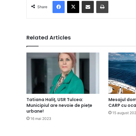
Facebook
X
Share via Email
Print
Share
Related Articles
Tatiana Haliț, USR Tulcea:
Mesajul dom
Municipiul are nevoie de piețe
CARP cu ocaz
urbane!
15 august 20
16 mai 2023