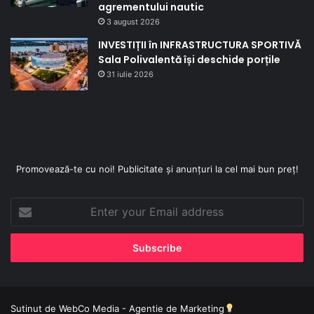
agrementului nautic
3 august 2026
INVESTIȚII în INFRASTRUCTURA SPORTIVĂ
Sala Polivalentă își deschide porțile
31 iulie 2026
Promovează-te cu noi! Publicitate și anunțuri la cel mai bun preț!
Enter
your
Email
address
Sutinut de
WebCo Media - Agentie de Marketing