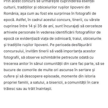
Prin acest concurs se urmărește cuprinderea esenței
culturii, tradițiilor și obiceiurilor rușilor lipoveni din
România, așa cum au fost ele surprinse în fotografii de
epocă. Astfel, în cadrul acestui concurs, tinerii, cu vârste
cuprinse între 14 și 35 de ani, sunt încurajați să cerceteze
arhivele personale în vederea identificării fotografiilor de
epocă ce evidențiază viața de odinioară, traiul, obiceiurile
și tradițiile rușilor lipoveni. Pe perioada desfășurării
concursului, invităm tinerii să vadă importanța acestor
fotografii, să observe schimbările petrecute odată cu
trecerea anilor în sânul comunității din care fac parte, să se
bucure de comorile de multe ori ascunse în sertare și
cufere și să descopere episoade, momente din istoria
propriei familii, a satului, a bisericii, a comunității în care
trăiesc sau au trăit înaintașii.