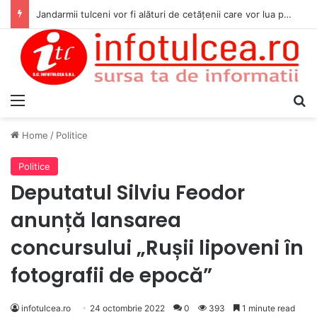
Jandarmii tulceni vor fi alături de cetățenii care vor lua parte la Festivalul Folk Țestos
Menu
S
Home
/
Politice
Politice
Deputatul Silviu Feodor
anunță lansarea
concursului „Rușii lipoveni în
fotografii de epocă”
infotulcea.ro
24 octombrie 2022
0
393
1 minute read