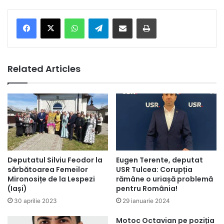
Facebook
X
WhatsApp
Telegram
Share via Email
Print
Related Articles
Deputatul Silviu Feodor la
Eugen Terente, deputat
sărbătoarea Femeilor
USR Tulcea: Corupția
Mironosițe de la Lespezi
rămâne o uriașă problemă
(Iași)
pentru România!
30 aprilie 2023
29 ianuarie 2024
Motoc Octavian pe poziția