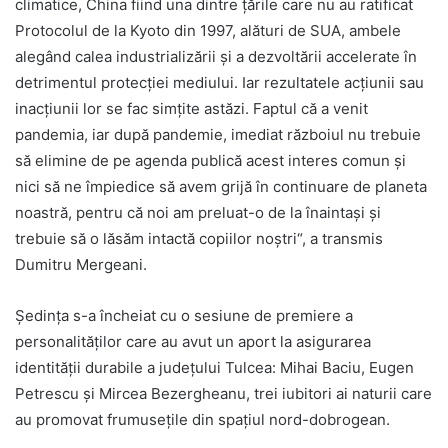
climatice, China fiind una dintre țările care nu au ratificat
Protocolul de la Kyoto din 1997, alături de SUA, ambele
alegând calea industrializării și a dezvoltării accelerate în
detrimentul protecției mediului. Iar rezultatele acțiunii sau
inacțiunii lor se fac simțite astăzi. Faptul că a venit
pandemia, iar după pandemie, imediat războiul nu trebuie
să elimine de pe agenda publică acest interes comun și
nici să ne împiedice să avem grijă în continuare de planeta
noastră, pentru că noi am preluat-o de la înaintași și
trebuie să o lăsăm intactă copiilor noștri“, a transmis
Dumitru Mergeani.
Ședința s-a încheiat cu o sesiune de premiere a
personalităților care au avut un aport la asigurarea
identității durabile a județului Tulcea: Mihai Baciu, Eugen
Petrescu și Mircea Bezergheanu, trei iubitori ai naturii care
au promovat frumusețile din spațiul nord-dobrogean.