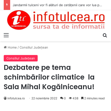
Jandarmii tulceni vor fi alături de cetățenii care vor lua parte la Festivalul Folk Țestos
Menu
S
Home
/
Consiliul Judeţean
Consiliul Judeţean
Dezbatere pe tema
schimbărilor climatice la
Sala Mihal Kogălniceanu!
infotulcea.ro
22 noiembrie 2022
0
438
2 minutes read