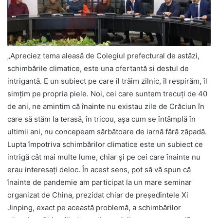
„Apreciez tema aleasă de Colegiul prefectural de astăzi,
schimbările climatice, este una ofertantă si destul de
intrigantă. E un subiect pe care îl trăim zilnic, îl respirăm, îl
simțim pe propria piele. Noi, cei care suntem trecuți de 40
de ani, ne amintim că înainte nu existau zile de Crăciun în
care să stăm la terasă, în tricou, așa cum se întâmplă în
ultimii ani, nu concepeam sărbătoare de iarnă fără zăpadă.
Lupta împotriva schimbărilor climatice este un subiect ce
intrigă cât mai multe lume, chiar și pe cei care înainte nu
erau interesați deloc. În acest sens, pot să vă spun că
înainte de pandemie am participat la un mare seminar
organizat de China, prezidat chiar de președintele Xi
Jinping, exact pe această problemă, a schimbărilor