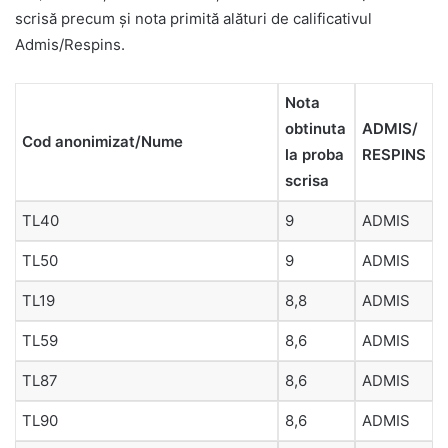
scrisă precum şi nota primită alături de calificativul
Admis/Respins.
Nota
obtinuta
ADMIS/
Cod anonimizat/Nume
la proba
RESPINS
scrisa
TL40
9
ADMIS
TL50
9
ADMIS
TL19
8,8
ADMIS
TL59
8,6
ADMIS
TL87
8,6
ADMIS
TL90
8,6
ADMIS