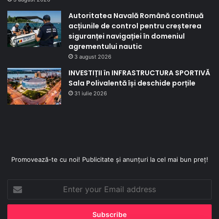
Autoritatea Navală Română continuă
acțiunile de control pentru creșterea
siguranței navigației în domeniul
agrementului nautic
3 august 2026
INVESTIȚII în INFRASTRUCTURA SPORTIVĂ
Sala Polivalentă își deschide porțile
31 iulie 2026
Promovează-te cu noi! Publicitate și anunțuri la cel mai bun preț!
Enter
your
Email
address