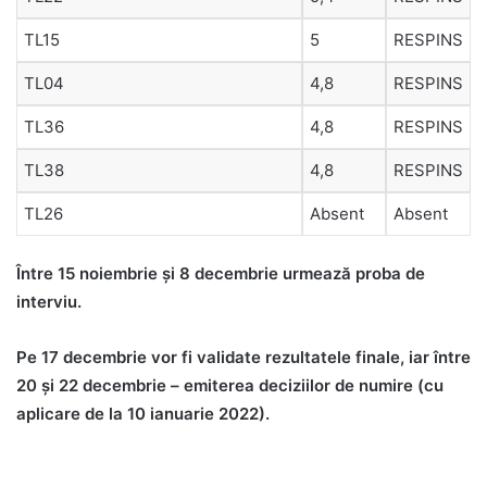
TL15
5
RESPINS
TL04
4,8
RESPINS
TL36
4,8
RESPINS
TL38
4,8
RESPINS
TL26
Absent
Absent
Între 15 noiembrie și 8 decembrie urmează proba de
interviu.
Pe 17 decembrie vor fi validate rezultatele finale, iar între
20 și 22 decembrie – emiterea deciziilor de numire (cu
aplicare de la 10 ianuarie 2022).