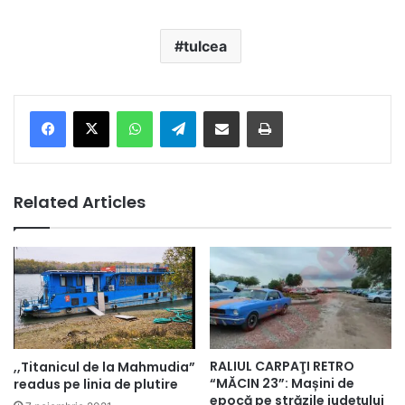
tulcea
Facebook
X
WhatsApp
Telegram
Share via Email
Print
Related Articles
RALIUL CARPAŢI RETRO
,,Titanicul de la Mahmudia”
“MĂCIN 23”: Mașini de
readus pe linia de plutire
epocă pe străzile județului