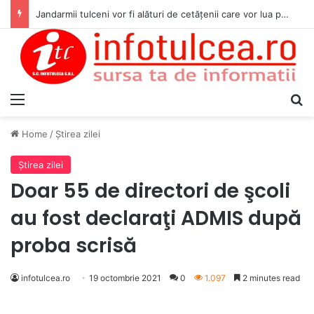
Jandarmii tulceni vor fi alături de cetățenii care vor lua parte la Festivalul Folk Țestos
Menu
S
Home
/
Ştirea zilei
Ştirea zilei
Doar 55 de directori de şcoli
au fost declaraţi ADMIS după
proba scrisă
infotulcea.ro
19 octombrie 2021
0
1.097
2 minutes read