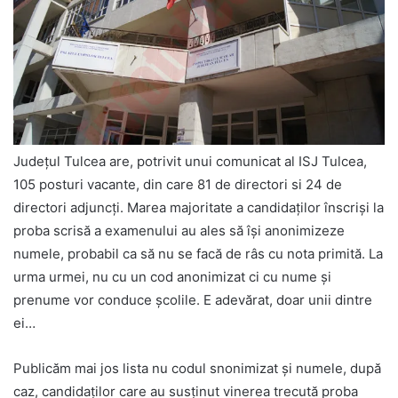
Județul Tulcea are, potrivit unui comunicat al ISJ Tulcea,
105 posturi vacante, din care 81 de directori si 24 de
directori adjuncți. Marea majoritate a candidaţilor înscrişi la
proba scrisă a examenului au ales să îşi anonimizeze
numele, probabil ca să nu se facă de râs cu nota primită. La
urma urmei, nu cu un cod anonimizat ci cu nume şi
prenume vor conduce şcolile. E adevărat, doar unii dintre
ei…
Publicăm mai jos lista nu codul snonimizat şi numele, după
caz, candidaţilor care au susţinut vinerea trecută proba