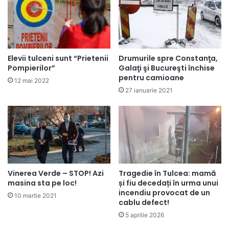
Drumurile spre Constanţa,
Elevii tulceni sunt “Prietenii
Galaţi şi Bucureşti închise
Pompierilor”
pentru camioane
12 mai 2022
27 ianuarie 2021
Vinerea Verde – STOP! Azi
Tragedie în Tulcea: mamă
masina sta pe loc!
și fiu decedați în urma unui
incendiu provocat de un
10 martie 2021
cablu defect!
5 aprilie 2026