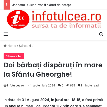
Jandarmii tulceni vor fi alături de cetățenii care vor lua parte la Festivalul Folk Țestos
Menu
S
Home
/
Ştirea zilei
Ştirea zilei
Doi bărbați dispăruți în mare
la Sfântu Gheorghe!
infotulcea.ro
1 septembrie 2024
0
625
1 minute read
În data de 31 August 2024, în jurul orei 18:15, a fost primit
un apel la numărul de urgență 112 prin care s-a semnalat