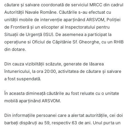
căutare și salvare coordonată de serviciul MRCC din cadrul
Autorității Navale Române. Căutările s-au efectuat cu
unității mobile de intervenție aparținând ARSVOM, Poliției
de Frontieră și un elicopter al Inspectoratului pentru
Situații de Urgență (ISU). De asemenea a participat la
operațiune si Oficiul de Căpitănie Sf. Gheorghe, cu un RHIB
din dotare.
Din cauza vizibiltății scăzute, generate de lăsarea
întunericului, la ora 20:00, activitatea de căutare și salvare
a fost suspendată.
În aceasta dimineață căutările au fost reluate cu o unitate
mobilă aparținând ARSVOM.
Din informațiile persoanei care a alertat autoritățile, cei doi
barbați dispăruți au 59, respectiv 63 de ani. Unul purta un