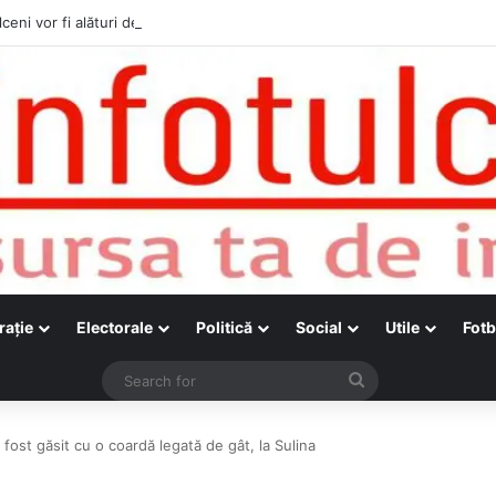
ceni vor fi alături de cetățenii care vor lua parte la Festivalul Folk Țesto
raţie
Electorale
Politică
Social
Utile
Fotb
Search
for
ost găsit cu o coardă legată de gât, la Sulina