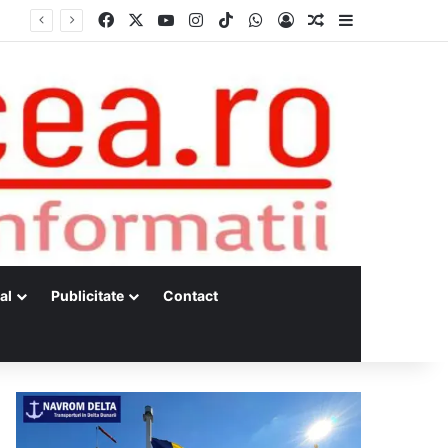
Facebook
X
YouTube
Instagram
TikTok
WhatsApp
Log In
Random Article
Sidebar
s
al
Publicitate
Contact