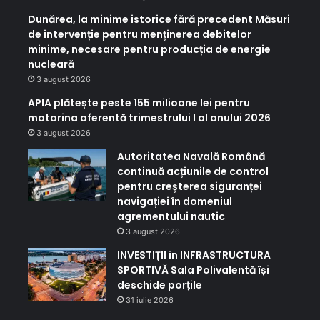
Dunărea, la minime istorice fără precedent Măsuri
de intervenție pentru menținerea debitelor
minime, necesare pentru producția de energie
nucleară
3 august 2026
APIA plătește peste 155 milioane lei pentru
motorina aferentă trimestrului I al anului 2026
3 august 2026
Autoritatea Navală Română
continuă acțiunile de control
pentru creșterea siguranței
navigației în domeniul
agrementului nautic
3 august 2026
INVESTIȚII în INFRASTRUCTURA
SPORTIVĂ Sala Polivalentă își
deschide porțile
31 iulie 2026