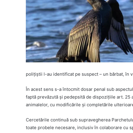
polițiștii l-au identificat pe suspect – un bărbat, în
În acest sens s-a întocmit dosar penal sub aspectul s
faptă prevăzută și pedepsită de dispozițiile art. 25 a
animalelor, cu modificările și completările ulterioar
Cercetările continuă sub supravegherea Parchetului
toate probele necesare, inclusiv în colaborare cu s