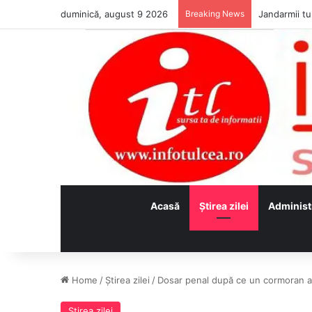
duminică, august 9 2026
Breaking News
Jandarmii tul
Acasă
Ştirea zilei
Administ
Home
/
Ştirea zilei
/
Dosar penal după ce un cormoran a f
Ştirea zilei