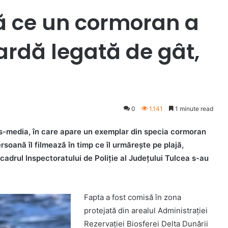
ă ce un cormoran a
oardă legată de gât,
0
1.141
1 minute read
ass-media, în care apare un exemplar din specia cormoran
rsoană îl filmează în timp ce îl urmărește pe plajă,
 cadrul Inspectoratului de Poliție al Județului Tulcea s-au
Fapta a fost comisă în zona
protejată din arealul Administrației
Rezervației Biosferei Delta Dunării