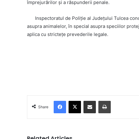
împrejurărilor și a răspunderii penale.
Inspectoratul de Poliție al Județului Tulcea co
asupra animalelor, în special asupra speciilor protej
aplica cu strictețe prevederile legale.
Facebook
X
Share via Email
Print
Share
Related Articles