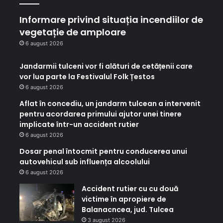
Informare privind situația incendiilor de
vegetație de amploare
6 august 2026
Jandarmii tulceni vor fi alături de cetățenii care
vor lua parte la Festivalul Folk Țestos
6 august 2026
Aflat în concediu, un jandarm tulcean a intervenit
pentru acordarea primului ajutor unei tinere
implicate într-un accident rutier
6 august 2026
Dosar penal întocmit pentru conducerea unui
autovehicul sub influența alcoolului
6 august 2026
Accident rutier cu cu două
victime în apropiere de
Balanacncea, jud. Tulcea
3 august 2026