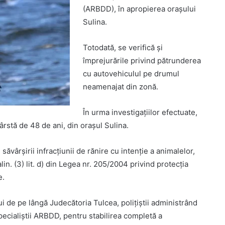
(ARBDD), în apropierea orașului
Sulina.
Totodată, se verifică și
împrejurările privind pătrunderea
cu autovehiculul pe drumul
neamenajat din zonă.
În urma investigațiilor efectuate,
 vârstă de 48 de ani, din orașul Sulina.
ăvârșirii infracțiunii de rănire cu intenție a animalelor,
lin. (3) lit. d) din Legea nr. 205/2004 privind protecția
e.
 de pe lângă Judecătoria Tulcea, polițiștii administrând
pecialiștii ARBDD, pentru stabilirea completă a