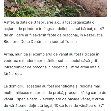
Astfel, la data de 3 februarie a.c., a fost organizată o
acțiune de prindere în flagrant delict, a unui bărbat, de 47
de ani, care ar fi săvârșit fapte de braconaj, în Rezervația
Biosferei Delta Dunării, din județul Tulcea.
Arma, muniția și exemplarul de vânat au fost ridicate în
vederea extinderii cercetărilor sub aspectul săvârșirii
infracțiunilor de braconaj cinegetic și uz de armă letală,
fără drept.
La domiciliul acestuia au fost identificate și ridicate mai
multe mijloace materiale de probă, precum: 41 kg carne de
vânat – specia cerb, 7 exemplare de pasăre vânat, o armă
de vânătoare, deținută legal, 10 cartuse de vânătoare, 371