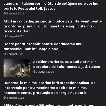
Jandarmii tulceni vor fi alături de cetățenii care vor lua
parte la Festivalul Folk Țestos
6 august 2026
Aflat în concediu, un jandarm tulcean a intervenit pentru
acordarea primului ajutor unei tinere implicate într-un
accident rutier
6 august 2026
Dosar penal întocmit pentru conducerea unui
autovehicul sub influența alcoolului
6 august 2026
Accident rutier cu cu două victime în
apropiere de Balanacncea, jud. Tulcea
3 august 2026
Dunărea, la minime istorice fără precedent Măsuri de
intervenție pentru menținerea debitelor minime,
necesare pentru producția de energie nucleară
3 august 2026
APIA plătește peste 155 milioane lei pentru motorina