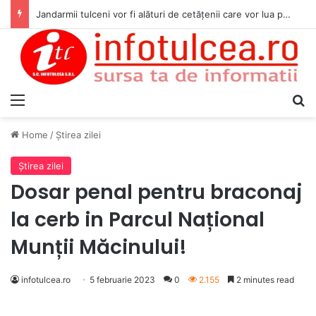
Jandarmii tulceni vor fi alături de cetățenii care vor lua parte la Festivalul Folk Țestos
Menu
S
Home
/
Ştirea zilei
Ştirea zilei
Dosar penal pentru braconaj
la cerb in Parcul Național
Munții Măcinului!
infotulcea.ro
5 februarie 2023
0
2.155
2 minutes read