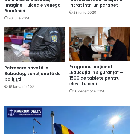
imagine: Tulcea e Veneţia
intrat într-un parapet
României
28 iunie 2020
20 iulie 2020
Programul naţional
Petrecere privată la
„Educația în siguranță” –
Babadag, sancţionată de
1500 de tablete pentru
poliţişti
elevii tulceni
15 ianuarie 2021
16 decembrie 2020