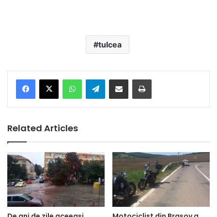
tulcea
Facebook
X
WhatsApp
Telegram
Share via Email
Print
Related Articles
De ani de zile aceeaşi
Motociclist din Braşov a