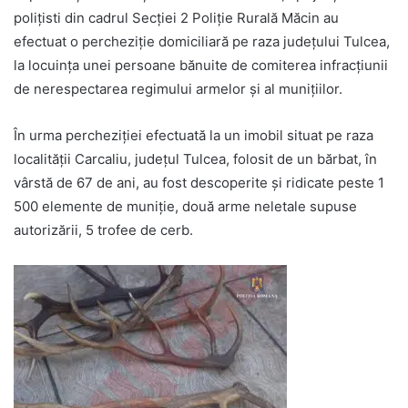
polițisti din cadrul Secției 2 Poliție Rurală Măcin au
efectuat o percheziție domiciliară pe raza județului Tulcea,
la locuința unei persoane bănuite de comiterea infracțiunii
de nerespectarea regimului armelor şi al muniţiilor.
În urma percheziției efectuată la un imobil situat pe raza
localității Carcaliu, județul Tulcea, folosit de un bărbat, în
vârstă de 67 de ani, au fost descoperite și ridicate peste 1
500 elemente de muniție, două arme neletale supuse
autorizării, 5 trofee de cerb.