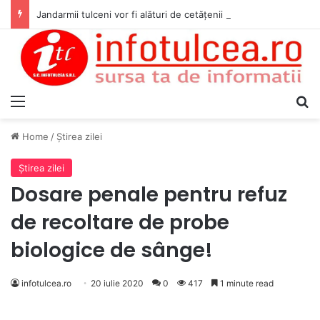
Jandarmii tulceni vor fi alături de cetățenii care vor lua parte la Festivalul Folk Țestos
Menu
S
Home
/
Ştirea zilei
Ştirea zilei
Dosare penale pentru refuz
de recoltare de probe
biologice de sânge!
infotulcea.ro
20 iulie 2020
0
417
1 minute read