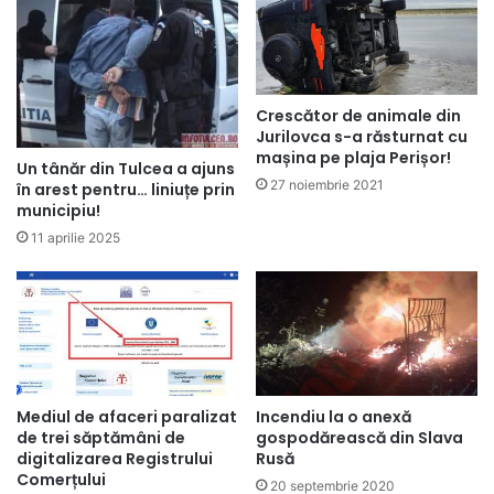
Crescător de animale din
Jurilovca s-a răsturnat cu
mașina pe plaja Perișor!
Un tânăr din Tulcea a ajuns
27 noiembrie 2021
în arest pentru… liniuțe prin
municipiu!
11 aprilie 2025
Mediul de afaceri paralizat
Incendiu la o anexă
de trei săptămâni de
gospodărească din Slava
digitalizarea Registrului
Rusă
Comerțului
20 septembrie 2020