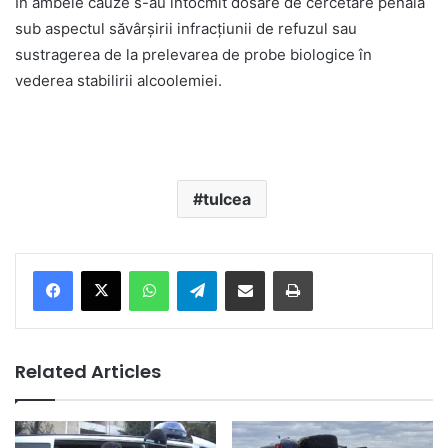
În ambele cauze s-au întocmit dosare de cercetare penală
sub aspectul săvârșirii infracțiunii de refuzul sau
sustragerea de la prelevarea de probe biologice în
vederea stabilirii alcoolemiei.
tulcea
Facebook
X
WhatsApp
Telegram
Share via Email
Print
Related Articles