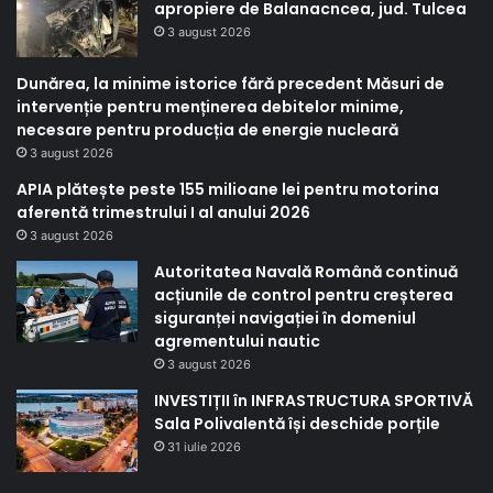
apropiere de Balanacncea, jud. Tulcea
3 august 2026
Dunărea, la minime istorice fără precedent Măsuri de
intervenție pentru menținerea debitelor minime,
necesare pentru producția de energie nucleară
3 august 2026
APIA plătește peste 155 milioane lei pentru motorina
aferentă trimestrului I al anului 2026
3 august 2026
Autoritatea Navală Română continuă
acțiunile de control pentru creșterea
siguranței navigației în domeniul
agrementului nautic
3 august 2026
INVESTIȚII în INFRASTRUCTURA SPORTIVĂ
Sala Polivalentă își deschide porțile
31 iulie 2026