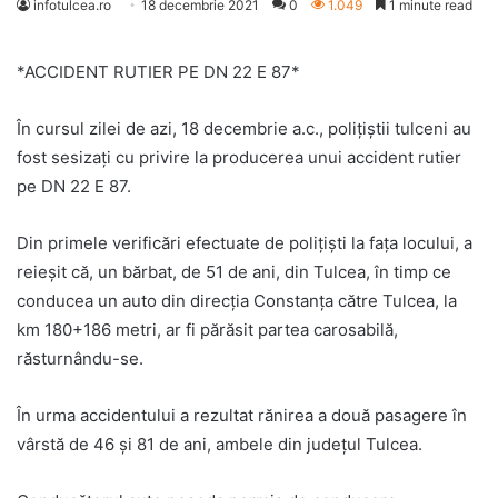
infotulcea.ro
18 decembrie 2021
0
1.049
1 minute read
*ACCIDENT RUTIER PE DN 22 E 87*
În cursul zilei de azi, 18 decembrie a.c., polițiștii tulceni au
fost sesizați cu privire la producerea unui accident rutier
pe DN 22 E 87.
Din primele verificări efectuate de polițiști la fața locului, a
reieșit că, un bărbat, de 51 de ani, din Tulcea, în timp ce
conducea un auto din direcția Constanța către Tulcea, la
km 180+186 metri, ar fi părăsit partea carosabilă,
răsturnându-se.
În urma accidentului a rezultat rănirea a două pasagere în
vârstă de 46 și 81 de ani, ambele din județul Tulcea.