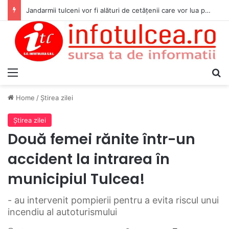
Jandarmii tulceni vor fi alături de cetățenii care vor lua parte la Festivalul Folk Țestos
Menu
S
Home
/
Ştirea zilei
Ştirea zilei
Două femei rănite într-un
accident la intrarea în
municipiul Tulcea!
- au intervenit pompierii pentru a evita riscul unui
incendiu al autoturismului