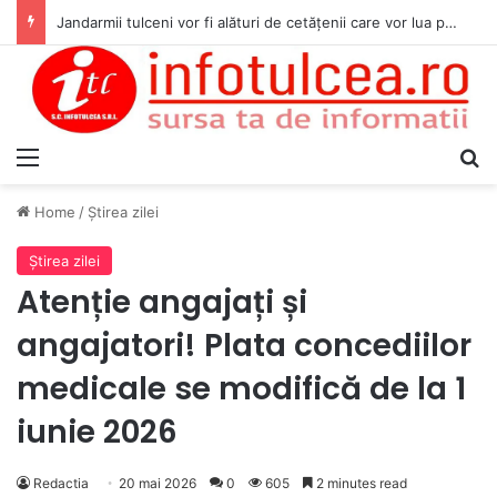
Jandarmii tulceni vor fi alături de cetățenii care vor lua parte la Festivalul Folk Țestos
Menu
S
Home
/
Ştirea zilei
Ştirea zilei
Atenție angajați și
angajatori! Plata concediilor
medicale se modifică de la 1
iunie 2026
Redactia
20 mai 2026
0
605
2 minutes read