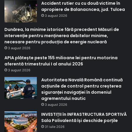
Accident rutier cu cu două victime în
apropiere de Balanacncea, jud. Tulcea
3 august 2026
Dunărea, la minime istorice fără precedent Măsuri de
intervenție pentru menținerea debitelor minime,
necesare pentru producția de energie nucleară
3 august 2026
APIA plătește peste 155 milioane lei pentru motorina
aferentă trimestrului I al anului 2026
3 august 2026
Autoritatea Navală Română continuă
acțiunile de control pentru creșterea
siguranței navigației în domeniul
agrementului nautic
3 august 2026
INVESTIȚII în INFRASTRUCTURA SPORTIVĂ
Sala Polivalentă își deschide porțile
31 iulie 2026