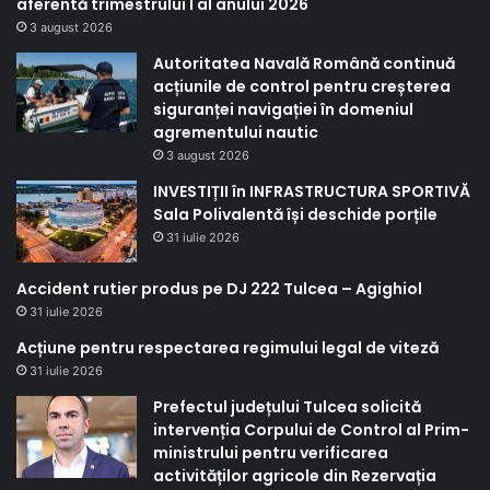
aferentă trimestrului I al anului 2026
3 august 2026
Autoritatea Navală Română continuă
acțiunile de control pentru creșterea
siguranței navigației în domeniul
agrementului nautic
3 august 2026
INVESTIȚII în INFRASTRUCTURA SPORTIVĂ
Sala Polivalentă își deschide porțile
31 iulie 2026
Accident rutier produs pe DJ 222 Tulcea – Agighiol
31 iulie 2026
Acțiune pentru respectarea regimului legal de viteză
31 iulie 2026
Prefectul județului Tulcea solicită
intervenția Corpului de Control al Prim-
ministrului pentru verificarea
activităților agricole din Rezervația