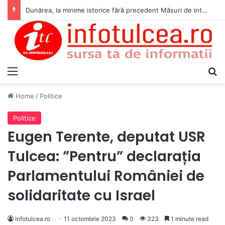
Dunărea, la minime istorice fără precedent Măsuri de intervenție pentru menținerea debitelor minime, necesare pentru producția de energie nucleară
Menu
S
Home
/
Politice
Politice
Eugen Terente, deputat USR
Tulcea: ”Pentru” declarația
Parlamentului României de
solidaritate cu Israel
infotulcea.ro
11 octombrie 2023
0
323
1 minute read