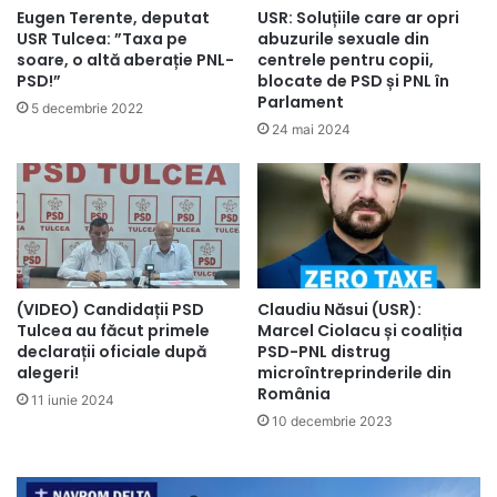
Eugen Terente, deputat
USR: Soluțiile care ar opri
USR Tulcea: ”Taxa pe
abuzurile sexuale din
soare, o altă aberație PNL-
centrele pentru copii,
PSD!”
blocate de PSD și PNL în
Parlament
5 decembrie 2022
24 mai 2024
(VIDEO) Candidații PSD
Claudiu Năsui (USR):
Tulcea au făcut primele
Marcel Ciolacu și coaliția
declarații oficiale după
PSD-PNL distrug
alegeri!
microîntreprinderile din
România
11 iunie 2024
10 decembrie 2023