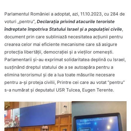
Parlamentul României a adoptat, azi, 11.10.2023, cu 284 de
voturi „pentru”,
Declaraţia privind atacurile teroriste
îndreptate împotriva Statului Israel şi a populaţiei civile
,
document prin care subliniază necesitatea acţiunii pentru
crearea celor mai eficiente mecanisme care să asigure
protecţia libertăţii, democraţiei şi a vieţilor omeneşti.
Parlamentarii și-au exprimat solidaritatea deplină cu Israel,
susținând dreptul statului de a se autoapăra pentru a
elimina terorismul și de a lua toate măsurile necesare
pentru a-și proteja civilii, Printre cei care au votat ”pentru”
s-a numărat și deputatul USR Tulcea, Eugen Terente.