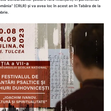
mânia” (CRLR) și va avea loc în acest an în Tabăra de la
brie.