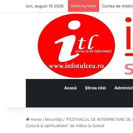
luni, august 10 2026
Breaking News
Acasă
Ştirea zilei
Administ
Home
/
Minorităţi
/
“FESTIVALUL DE INTERPRETARE DE C
Cultură și spiritualitate“ de mâine la Sulina!