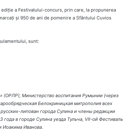
ediție a Festivalului-concurs, prin care, la propunerea
 marcați și 950 de ani de pomenire a Sfântului Cuvios
ulamentului, sunt:
 (ОРЛР), Министерство воспитания Румынии (через
тарообрядческая Белокриницкая митрополия всех
 русских-липован города Сулина и члены редакции
3 года в городе Сулина уезда Тульча, VII-ой Фестиваль
и Иоакима Иванова.