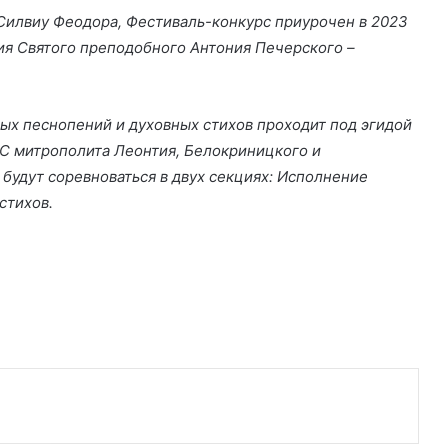
илвиу Феодора, Фестиваль-конкурс приурочен в 2023
ния Святого преподобного Антония Печерского –
х песнопений и духовных стихов проходит под эгидой
С митрополита Леонтия, Белокриницкого и
 будут соревноваться в двух секциях: Исполнение
стихов.