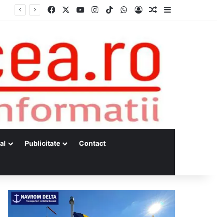
Facebook
X
YouTube
Instagram
TikTok
WhatsApp
Log In
Random Article
Sidebar
Curtea de Arbitraj pentru Sport (CAS) a pronunțat hotărârea în cauza WADA v. ANAD & Matei Cosmin Gabriel
al
Publicitate
Contact