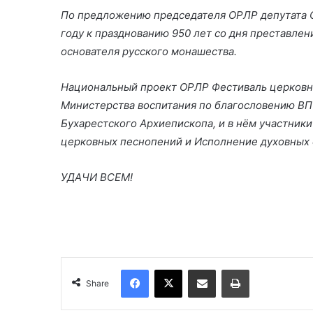
По предложению председателя ОРЛР депутата С
году к празднованию 950 лет со дня преставле
основателя русского монашества.
Национальный проект ОРЛР Фестиваль церковны
Министерства воспитания по благословению ВП
Бухарестского Архиепископа, и в нём участники
церковных песнопений и Исполнение духовных 
УДАЧИ ВСЕМ!
Facebook
X
Share via Email
Print
Share