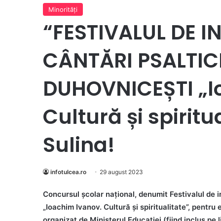
Minorităţi
“FESTIVALUL DE I
CÂNTĂRI PSALTICE
DUHOVNICEȘTI „I
Cultură și spiritu
Sulina!
infotulcea.ro
29 august 2023
Concursul școlar național, denumit Festivalul de in
„Ioachim Ivanov. Cultură și spiritualitate”, pentru 
organizat de Ministerul Educației (fiind inclus pe 