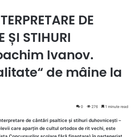
NTERPRETARE DE
 ȘI STIHURI
oachim Ivanov.
alitate“ de mâine la
0
276
1 minute read
terpretare de cântări psaltice și stihuri duhovnicești –
elevii care aparțin de cultul ortodox de rit vechi, este
lista Concursurilor școlare fără finanțare) în parteneriat