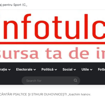
raţie
Electorale
Politică
Social
Utile
Fotb
Search
for
ÂNTĂRI PSALTICE ȘI STIHURI DUHOVNICEȘTI „Ioachim Ivanov.