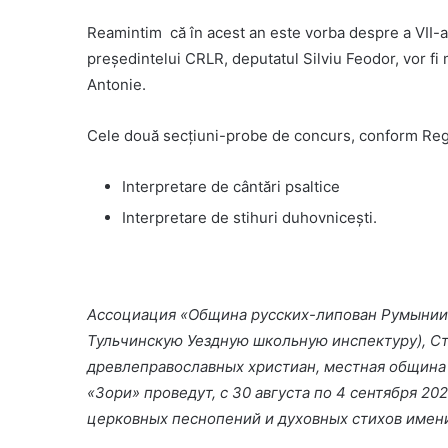
Reamintim că în acest an este vorba despre a VII-a 
președintelui CRLR, deputatul Silviu Feodor, vor fi
Antonie.
Cele două secțiuni-probe de concurs, conform Reg
Interpretare de cântări psaltice
Interpretare de stihuri duhovnicești.
Ассоциация «Община русских-липован Румынии»
Тульчинскую Уездную школьную инспектуру), C
древлеправославных христиан, местная община
«Зори» проведут, c 30 августа по 4 сентября 202
церковных песнопений и духовных стихов имен