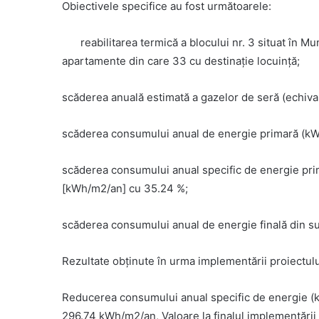
Obiectivele specifice au fost următoarele:
reabilitarea termică a blocului nr. 3 situat în Mu
apartamente din care 33 cu destinație locuință;
scăderea anuală estimată a gazelor de seră (echiva
scăderea consumului anual de energie primară (kW
scăderea consumului anual specific de energie pri
[kWh/m2/an] cu 35.24 %;
scăderea consumului anual de energie finală din su
Rezultate obținute în urma implementării proiectulu
Reducerea consumului anual specific de energie (k
296.74 kWh/m2/an, Valoare la finalul implementării