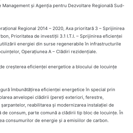
te de Management și Agenţia pentru Dezvoltare Regională Sud-
raţional Regional 2014 – 2020, Axa prioritară 3 – Sprijinirea
, Prioritatea de investiții 3.1 I.T.I. – Sprijinirea eficienței
utilizării energiei din surse regenerabile în infrastructurile
locuințelor, Operațiunea A – Clădiri rezidențiale.
 de creșterea eficienței energetice a blocului de locuințe
igură îmbunătățirea eficienței energetice în special prin
olarea anvelopei clădirii (pereți exteriori, ferestre,
șarpantelor, reabilitarea și modernizarea instalației de
dă de consum, parte comună a clădirii tip bloc de locuințe. În
ea consumurilor de energie și a emisiilor de carbon.