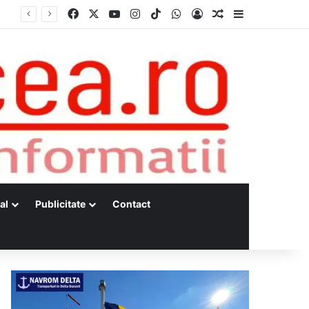
Facebook
X
YouTube
Instagram
TikTok
WhatsApp
Log In
Random Article
Sidebar
al
Publicitate
Contact