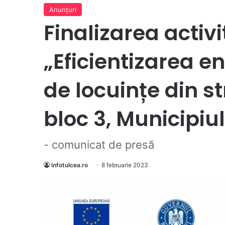
Anunţuri
Finalizarea activi
„Eficientizarea e
de locuințe din st
bloc 3, Municipiu
- comunicat de presă
infotulcea.ro
8 februarie 2023