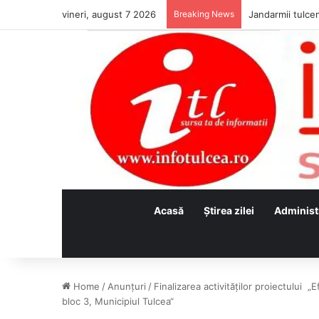
vineri, august 7 2026
Breaking News
Jandarmii tulcen
Acasă
Ştirea zilei
Administ
Home
/
Anunţuri
/
Finalizarea activităților proiectului „
bloc 3, Municipiul Tulcea“