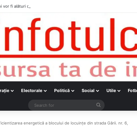
i vor fi alături de cetățenii care vor lua parte la Festivalul Folk Țestos
raţie
Electorale
Politică
Social
Utile
Fotb
Search
for
Eficientizarea energetică a blocului de locuințe din strada Gării. nr. 6,