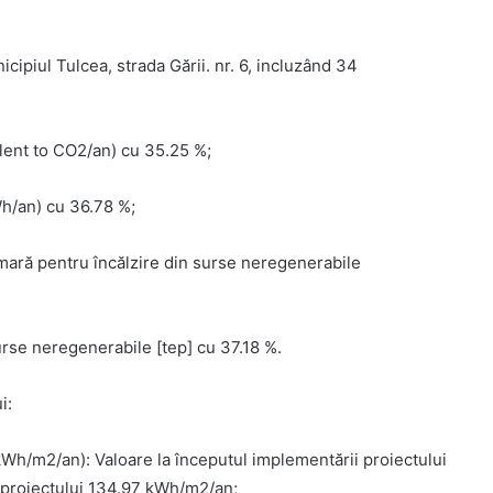
nicipiul Tulcea, strada Gării. nr. 6, incluzând 34
lent to CO2/an) cu 35.25 %;
h/an) cu 36.78 %;
mară pentru încălzire din surse neregenerabile
rse neregenerabile [tep] cu 37.18 %.
i:
Wh/m2/an): Valoare la începutul implementării proiectului
 proiectului 134.97 kWh/m2/an;