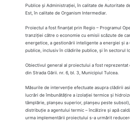
Publice și Administrației, în calitate de Autorita
Est, în calitate de Organism Intermediar.
Proiectul a fost finanțat prin Regio – Programul Ope
tranziției către o economie cu emisii scăzute de carbon
energetice, a gestionării inteligente a energiei și a 
publice, inclusiv în clădirile publice, și în sectorul 
Obiectivul general al proiectului a fost reprezentat
din Strada Gării. nr. 6, bl. 3, Municipiul Tulcea.
Măsurile de intervenție efectuate asupra clădirii as
lucrări de îmbunătățire a izolației termice și hidroiz
tâmplărie, planșeu superior, planșeu peste subsol), 
distribuție a agentului termic – încălzire și apă cal
urma implementării proiectului s-a urmărit reducer