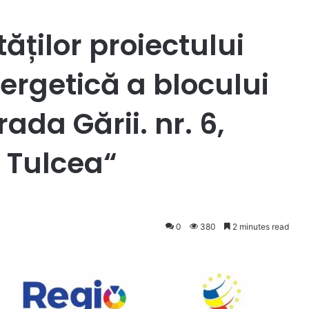
tăților proiectului
nergetică a blocului
rada Gării. nr. 6,
l Tulcea“
0
380
2 minutes read