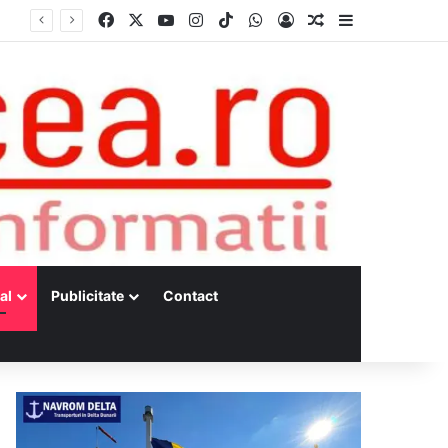
Facebook
X
YouTube
Instagram
TikTok
WhatsApp
Log In
Random Article
Sidebar
Dunărea, la minime istorice fără precedent Măsuri de intervenție pentru menținerea debitelor minime, necesare pentru producția de energie nucleară
al
Publicitate
Contact