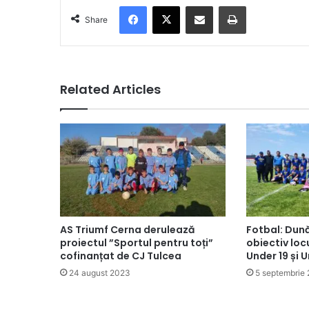
Facebook
X
Share via Email
Print
Share
Related Articles
AS Triumf Cerna derulează
Fotbal: Dun
proiectul ”Sportul pentru toți”
obiectiv loc
cofinanțat de CJ Tulcea
Under 19 și U
24 august 2023
5 septembrie