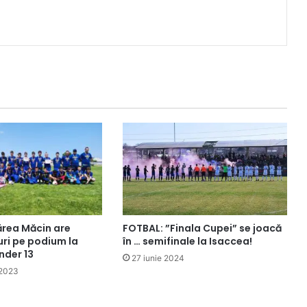
ărea Măcin are
FOTBAL: ”Finala Cupei” se joacă
uri pe podium la
în … semifinale la Isaccea!
nder 13
27 iunie 2024
 2023