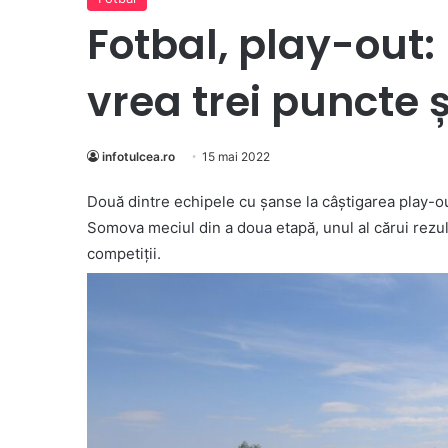
Fotbal, play-out
vrea trei puncte ș
infotulcea.ro
15 mai 2022
Două dintre echipele cu șanse la câștigarea play-ou
Somova meciul din a doua etapă, unul al cărui rezult
competiții.