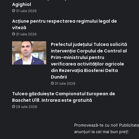
Agighiol
31 iulie 2026
Acțiune pentru respectarea regimului legal de
viteză
31 iulie 2026
Prefectul județului Tulcea solicită
intervenția Corpului de Control al
Prim-ministrului pentru
verificarea activităților agricole
din Rezervația Biosferei Delta
Dunării
31 iulie 2026
Tulcea găzduiește Campionatul European de
Baschet U18. Intrarea este gratuită
29 iulie 2026
Promovează-te cu noi! Publicitate
anunțuri la cel mai bun preț!