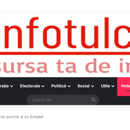
raţie
Electorale
Politică
Social
Utile
Fotb
Search
for
rei puncte și cu Enisala!