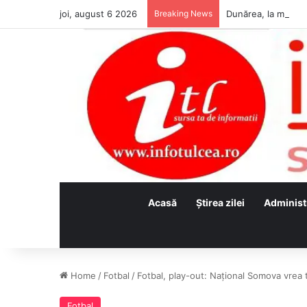
joi, august 6 2026
Breaking News
Acasă
Ştirea zilei
Administ
Home
/
Fotbal
/
Fotbal, play-out: Național Somova vrea t
Fotbal