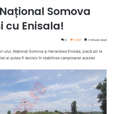
: Național Somova
i cu Enisala!
0
1.067
1 minute read
t-ului, Național Somova și Heracleea Enisala, joacă azi la
at ar putea fi decisiv în stabilirea campioanei acestei