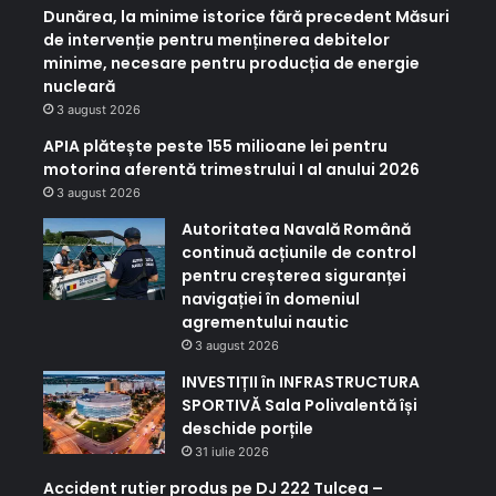
Dunărea, la minime istorice fără precedent Măsuri
de intervenție pentru menținerea debitelor
minime, necesare pentru producția de energie
nucleară
3 august 2026
APIA plătește peste 155 milioane lei pentru
motorina aferentă trimestrului I al anului 2026
3 august 2026
Autoritatea Navală Română
continuă acțiunile de control
pentru creșterea siguranței
navigației în domeniul
agrementului nautic
3 august 2026
INVESTIȚII în INFRASTRUCTURA
SPORTIVĂ Sala Polivalentă își
deschide porțile
31 iulie 2026
Accident rutier produs pe DJ 222 Tulcea –