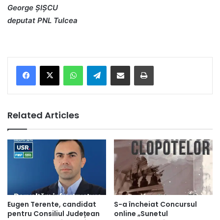
George ŞIŞCU
deputat PNL Tulcea
Facebook
X
WhatsApp
Telegram
Share via Email
Print
Related Articles
Eugen Terente, candidat
S-a încheiat Concursul
pentru Consiliul Județean
online „Sunetul