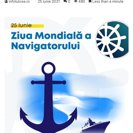
infotulcea.ro
25 iunie 2021
0
480
Less than a minute