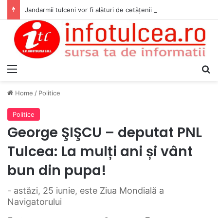
Jandarmii tulceni vor fi alături de cetățenii care vor lua parte la Festivalul Folk Țestos
Menu
S
Home
/
Politice
Politice
George ŞIŞCU – deputat PNL
Tulcea: La mulți ani și vânt
bun din pupa!
- astăzi, 25 iunie, este Ziua Mondială a
Navigatorului