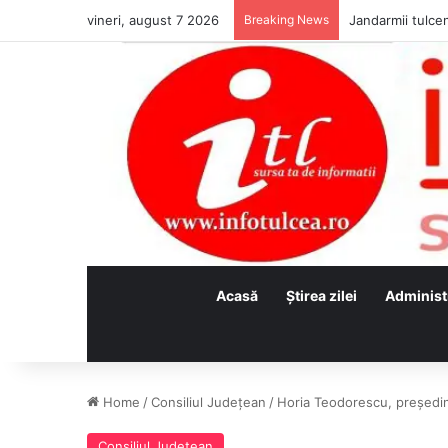
vineri, august 7 2026
Breaking News
Jandarmii tulcen
Acasă
Ştirea zilei
Administ
Home
/
Consiliul Judeţean
/
Horia Teodorescu, președin
Consiliul Judeţean