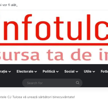
i vor fi alături de cetățenii care vor lua parte la Festivalul Folk Țestos
raţie
Electorale
Politică
Social
Utile
Fotb
Search
for
tele CJ Tulcea vă urează sărbători binecuvântate!