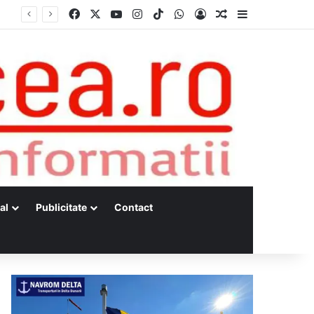
Facebook
X
YouTube
Instagram
TikTok
WhatsApp
Log In
Random Article
Sidebar
al
Publicitate
Contact