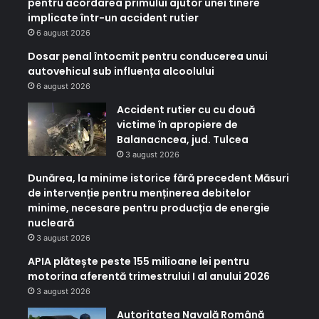
pentru acordarea primului ajutor unei tinere
implicate într-un accident rutier
6 august 2026
Dosar penal întocmit pentru conducerea unui
autovehicul sub influența alcoolului
6 august 2026
Accident rutier cu cu două
victime în apropiere de
Balanacncea, jud. Tulcea
3 august 2026
Dunărea, la minime istorice fără precedent Măsuri
de intervenție pentru menținerea debitelor
minime, necesare pentru producția de energie
nucleară
3 august 2026
APIA plătește peste 155 milioane lei pentru
motorina aferentă trimestrului I al anului 2026
3 august 2026
Autoritatea Navală Română