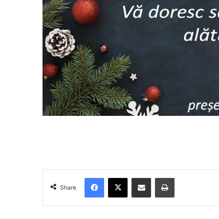
Facebook
X
Share via Email
Print
Share