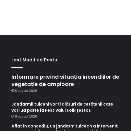
Last Modified Posts
Informare privind situația incendiilor de
vegetație de amploare
6 august 2026
Jandarmii tulceni vor fi alături de cetățenii care
vor lua parte la Festivalul Folk Țestos
6 august 2026
Aflat în concediu, un jandarm tulcean a intervenit