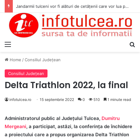
Jandarmii tulceni vor fi alături de cetățenii care vor lua parte la Festivalul Folk Țestos
Menu
S
Home
/
Consiliul Judeţean
Consiliul Judeţean
Delta Triathlon 2022, la final
infotulcea.ro
15 septembrie 2022
0
510
1 minute read
Administratorul public
al Județului Tulcea,
Dumitru
Mergeani
, a participat, astăzi, la conferința de închidere
a proiectului care a propus organizarea Delta Triathlon