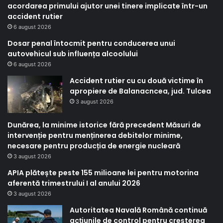
acordarea primului ajutor unei tinere implicate într-un
accident rutier
6 august 2026
Dosar penal întocmit pentru conducerea unui
autovehicul sub influența alcoolului
6 august 2026
Accident rutier cu cu două victime în
apropiere de Balanacncea, jud. Tulcea
3 august 2026
Dunărea, la minime istorice fără precedent Măsuri de
intervenție pentru menținerea debitelor minime,
necesare pentru producția de energie nucleară
3 august 2026
APIA plătește peste 155 milioane lei pentru motorina
aferentă trimestrului I al anului 2026
3 august 2026
Autoritatea Navală Română continuă
acțiunile de control pentru creșterea