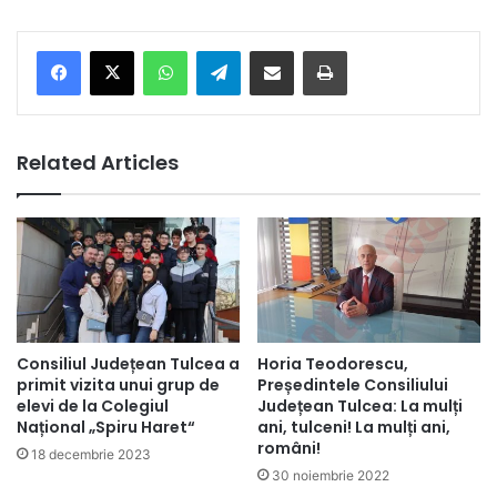
Facebook
X
WhatsApp
Telegram
Share via Email
Print
Related Articles
Consiliul Județean Tulcea a
Horia Teodorescu,
primit vizita unui grup de
Președintele Consiliului
elevi de la Colegiul
Județean Tulcea: La mulți
Național „Spiru Haret“
ani, tulceni! La mulți ani,
români!
18 decembrie 2023
30 noiembrie 2022