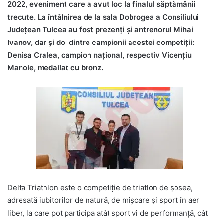
2022, eveniment care a avut loc la finalul săptămânii
trecute. La întâlnirea de la sala Dobrogea a Consiliului
Județean Tulcea au fost prezenți și antrenorul Mihai
Ivanov, dar și doi dintre campionii acestei competiții:
Denisa Cralea, campion național, respectiv Vicențiu
Manole, medaliat cu bronz.
Delta Triathlon este o competiție de triatlon de şosea,
adresată iubitorilor de natură, de mişcare şi sport în aer
liber, la care pot participa atât sportivi de performanţă, cât