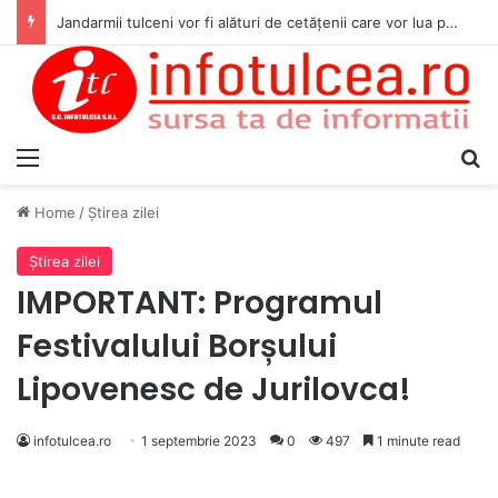
Jandarmii tulceni vor fi alături de cetățenii care vor lua parte la Festivalul Folk Țestos
Menu
S
Home
/
Ştirea zilei
Ştirea zilei
IMPORTANT: Programul
Festivalului Borșului
Lipovenesc de Jurilovca!
infotulcea.ro
1 septembrie 2023
0
497
1 minute read