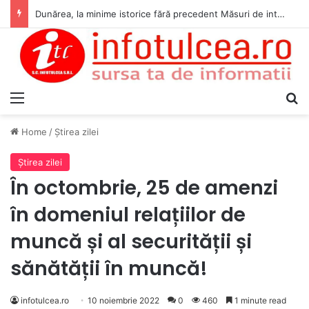
Dunărea, la minime istorice fără precedent Măsuri de intervenție pentru menținerea debitelor minime, necesare pentru producția de energie nucleară
Menu
S
Home
/
Ştirea zilei
Ştirea zilei
În octombrie, 25 de amenzi
în domeniul relațiilor de
muncă și al securității și
sănătății în muncă!
infotulcea.ro
10 noiembrie 2022
0
460
1 minute read