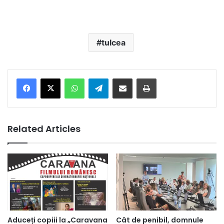
tulcea
Facebook
X
WhatsApp
Telegram
Share via Email
Print
Related Articles
Aduceți copiii la „Caravana
Cât de penibil, domnule