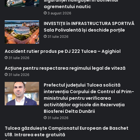
agrementului nautic
3 august 2026
INVESTIȚII în INFRASTRUCTURA SPORTIVĂ
Sala Polivalentă își deschide porțile
31 iulie 2026
Accident rutier produs pe DJ 222 Tulcea – Agighiol
31 iulie 2026
Acțiune pentru respectarea regimului legal de viteză
31 iulie 2026
Prefectul județului Tulcea solicită
intervenția Corpului de Control al Prim-
ministrului pentru verificarea
activităților agricole din Rezervația
Biosferei Delta Dunării
31 iulie 2026
Tulcea găzduiește Campionatul European de Baschet
U18. Intrarea este gratuită