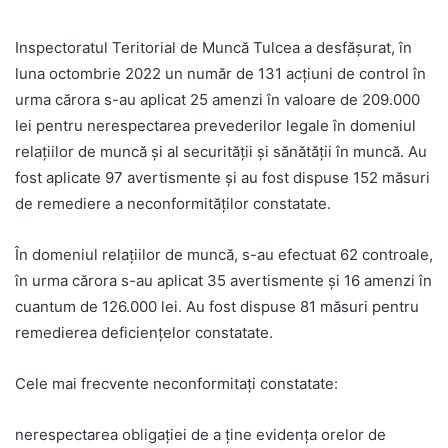
Inspectoratul Teritorial de Muncă Tulcea a desfăşurat, în
luna octombrie 2022 un număr de 131 acţiuni de control în
urma cărora s-au aplicat 25 amenzi în valoare de 209.000
lei pentru nerespectarea prevederilor legale în domeniul
relațiilor de muncă și al securității și sănătății în muncă. Au
fost aplicate 97 avertismente și au fost dispuse 152 măsuri
de remediere a neconformităților constatate.
În domeniul relaţiilor de muncă, s-au efectuat 62 controale,
în urma cărora s-au aplicat 35 avertismente şi 16 amenzi în
cuantum de 126.000 lei. Au fost dispuse 81 măsuri pentru
remedierea deficienţelor constatate.
Cele mai frecvente neconformitaţi constatate:
nerespectarea obligației de a ține evidența orelor de