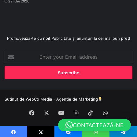
29 iulie 2026
Promovează-te cu noi! Publicitate și anunțuri la cel mai bun preț!
Enter
your
Email
address
Sutinut de
WebCo Media - Agentie de Marketing
Facebook
X
YouTube
Instagram
TikTok
WhatsApp
CONTACTEAZĂ-NE