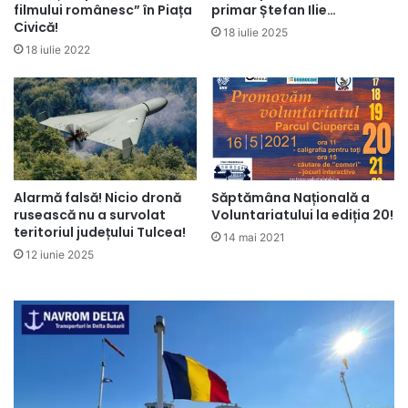
filmului românesc” în Piața
primar Ștefan Ilie…
Civică!
18 iulie 2025
18 iulie 2022
Alarmă falsă! Nicio dronă
Săptămâna Națională a
rusească nu a survolat
Voluntariatului la ediția 20!
teritoriul județului Tulcea!
14 mai 2021
12 iunie 2025