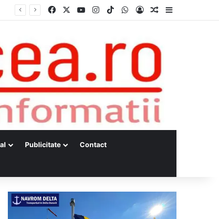
Facebook
X
YouTube
Instagram
TikTok
WhatsApp
Log In
Random Article
Sidebar
al
Publicitate
Contact