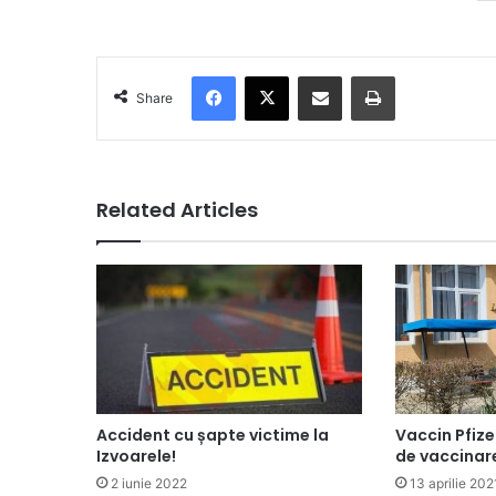
Facebook
X
Share via Email
Print
Share
Related Articles
Accident cu șapte victime la
Vaccin Pfizer
Izvoarele!
de vaccinare
2 iunie 2022
13 aprilie 202