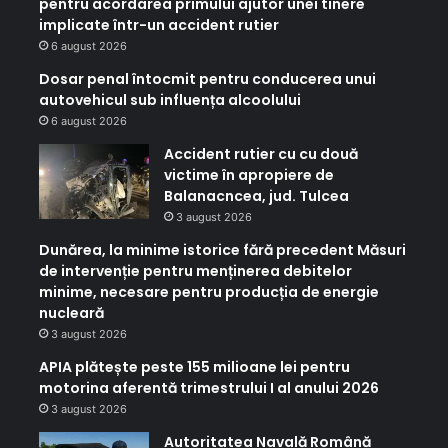
pentru acordarea primului ajutor unei tinere
implicate într-un accident rutier
6 august 2026
Dosar penal întocmit pentru conducerea unui
autovehicul sub influența alcoolului
6 august 2026
Accident rutier cu cu două
victime în apropiere de
Balanacncea, jud. Tulcea
3 august 2026
Dunărea, la minime istorice fără precedent Măsuri
de intervenție pentru menținerea debitelor
minime, necesare pentru producția de energie
nucleară
3 august 2026
APIA plătește peste 155 milioane lei pentru
motorina aferentă trimestrului I al anului 2026
3 august 2026
Autoritatea Navală Română