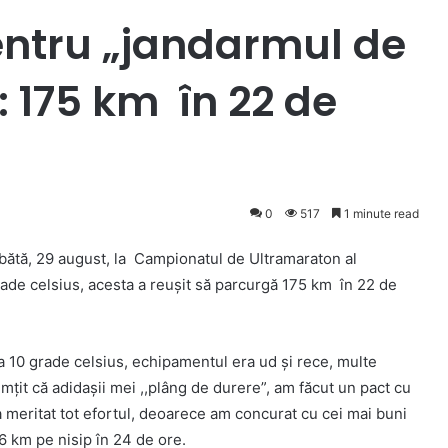
entru „jandarmul de
i: 175 km în 22 de
0
517
1 minute read
mbătă, 29 august, la Campionatul de Ultramaraton al
 grade celsius, acesta a reuşit să parcurgă 175 km în 22 de
la 10 grade celsius, echipamentul era ud şi rece, multe
ţit că adidaşii mei ,,plâng de durere”, am făcut un pact cu
a meritat tot efortul, deoarece am concurat cu cei mai buni
6 km pe nisip în 24 de ore.