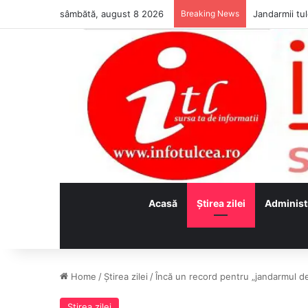
sâmbătă, august 8 2026
Breaking News
Jandarmii tul
Acasă
Ştirea zilei
Administ
Home
/
Ştirea zilei
/
Încă un record pentru „jandarmul de
Ştirea zilei