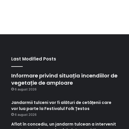
Last Modified Posts
Informare privind situația incendiilor de
vegetație de amploare
6 august 2026
Jandarmii tulceni vor fi alături de cetățenii care
vor lua parte la Festivalul Folk Țestos
6 august 2026
Aflat în concediu, un jandarm tulcean a intervenit