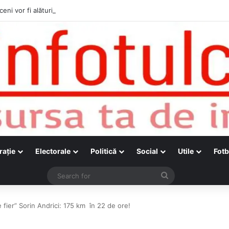
ceni vor fi alături de cetățenii care vor lua parte la Festivalul Folk Țestos
raţie
Electorale
Politică
Social
Utile
Fotb
Search
for
 fier” Sorin Andrici: 175 km în 22 de ore!