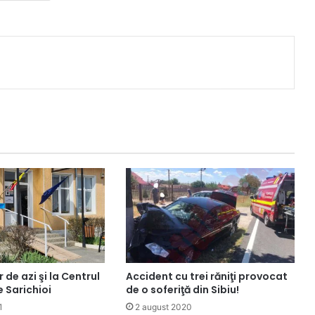
 de azi şi la Centrul
Accident cu trei răniţi provocat
 Sarichioi
de o soferiţă din Sibiu!
1
2 august 2020