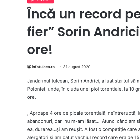
Încă un record p
fier” Sorin Andric
ore!
infotulcea.ro
31 august 2020
Jandarmul tulcean, Sorin Andrici, a luat startul sâ
Poloniei, unde, în ciuda unei ploi torenţiale, la 10
ore.
,,Aproape 4 ore de ploaie torenţială, neîntreruptă, 
abandonuri, dar nu m-am lăsat…. Atunci când am sim
ea, durerea…şi am reuşit. A fost o competiţie care 
alergători şi am bătut vechiul record care era de 15