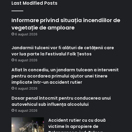
Last Modified Posts
Informare privind situația incendiilor de
vegetație de amploare
6 august 2026
Jandarmii tulceni vor fi alături de cetățenii care
vor lua parte la Festivalul Folk Țestos
6 august 2026
Aflat în concediu, un jandarm tulcean a intervenit
pentru acordarea primului ajutor unei tinere
implicate într-un accident rutier
6 august 2026
Dosar penal întocmit pentru conducerea unui
autovehicul sub influența alcoolului
6 august 2026
Accident rutier cu cu două
victime în apropiere de