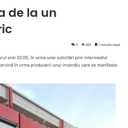
a de la un
ric
0
661
1 minute read
rul orei 02:05, în urma unei solicitări prin intermediul
tervină în urma producerii unui incendiu care se manifesta