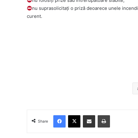
nu folosiţi prize sau întrerupătoare slăbite;
nu suprasolicitaţi o priză deoarece unele incendi
curent.
Facebook
X
Share via Email
Print
Share