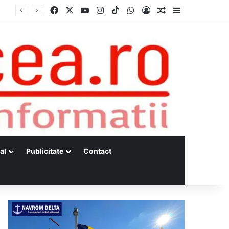
Facebook
X
YouTube
Instagram
TikTok
WhatsApp
Log In
Random Article
Sidebar
s
al
Publicitate
Contact