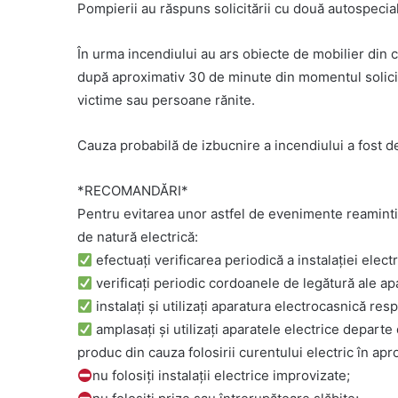
Pompierii au răspuns solicitării cu două autospeci
În urma incendiului au ars obiecte de mobilier din c
după aproximativ 30 de minute din momentul solicitări
victime sau persoane rănite.
Cauza probabilă de izbucnire a incendiului a fost de
*RECOMANDĂRI*
Pentru evitarea unor astfel de evenimente reaminti
de natură electrică:
efectuaţi verificarea periodică a instalaţiei elect
verificați periodic cordoanele de legătură ale apa
instalaţi şi utilizaţi aparatura electrocasnică re
amplasaţi şi utilizaţi aparatele electrice depart
produc din cauza folosirii curentului electric în apr
nu folosiţi instalaţii electrice improvizate;