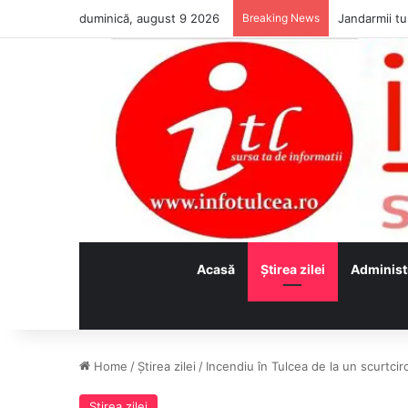
duminică, august 9 2026
Breaking News
Jandarmii tul
Acasă
Ştirea zilei
Administ
Home
/
Ştirea zilei
/
Incendiu în Tulcea de la un scurtcirc
Ştirea zilei