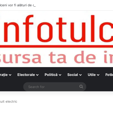
ceni vor fi alături de cetățenii care vor lua parte la Festivalul Folk Țesto
raţie
Electorale
Politică
Social
Utile
Fotb
Search
for
uit electric