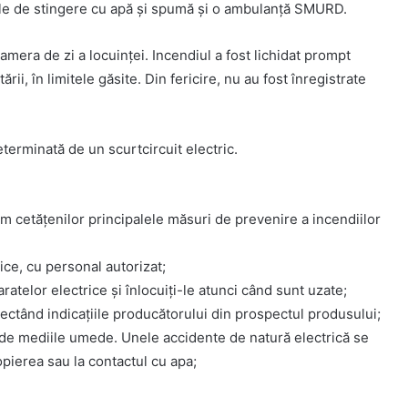
ale de stingere cu apă și spumă și o ambulanță SMURD.
amera de zi a locuinței. Incendiul a fost lichidat prompt
i, în limitele găsite. Din fericire, nu au fost înregistrate
terminată de un scurtcircuit electric.
m cetățenilor principalele măsuri de prevenire a incendiilor
rice, cu personal autorizat;
ratelor electrice şi înlocuiţi-le atunci când sunt uzate;
spectând indicaţiile producătorului din prospectul produsului;
e de mediile umede. Unele accidente de natură electrică se
opierea sau la contactul cu apa;