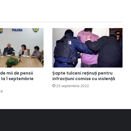
 de mii de pensii
Șapte tulceni reținuți pentru
 la 1 septembrie
infracțiuni comise cu violență
23 septembrie 2022
24