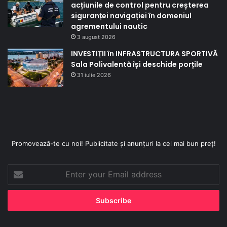
acțiunile de control pentru creșterea
siguranței navigației în domeniul
agrementului nautic
3 august 2026
INVESTIȚII în INFRASTRUCTURA SPORTIVĂ
Sala Polivalentă își deschide porțile
31 iulie 2026
Promovează-te cu noi! Publicitate și anunțuri la cel mai bun preț!
Enter
your
Email
address