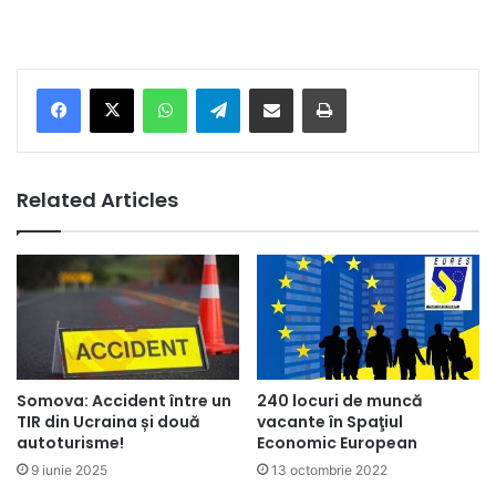
Facebook
X
WhatsApp
Telegram
Share via Email
Print
Related Articles
Somova: Accident între un
240 locuri de muncă
TIR din Ucraina și două
vacante în Spaţiul
autoturisme!
Economic European
9 iunie 2025
13 octombrie 2022