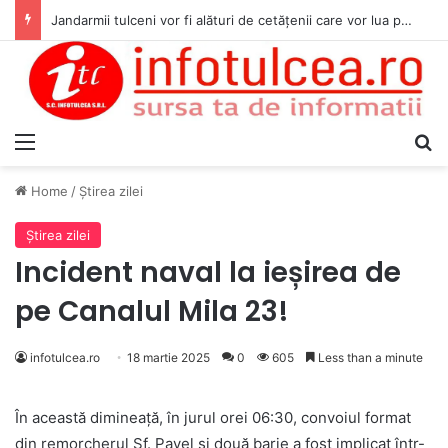
Jandarmii tulceni vor fi alături de cetățenii care vor lua parte la Festivalul Folk Țestos
Menu
S
Home
/
Ştirea zilei
Ştirea zilei
Incident naval la ieșirea de
pe Canalul Mila 23!
infotulcea.ro
18 martie 2025
0
605
Less than a minute
În această dimineață, în jurul orei 06:30, convoiul format
din remorcherul Sf. Pavel și două barje a fost implicat într-