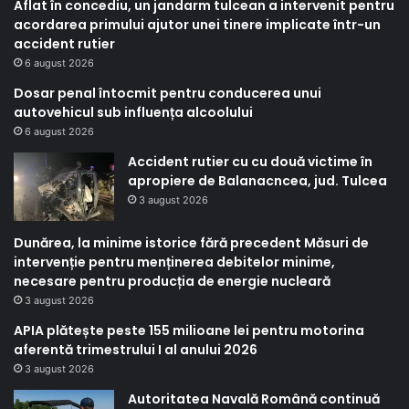
Aflat în concediu, un jandarm tulcean a intervenit pentru
acordarea primului ajutor unei tinere implicate într-un
accident rutier
6 august 2026
Dosar penal întocmit pentru conducerea unui
autovehicul sub influența alcoolului
6 august 2026
Accident rutier cu cu două victime în
apropiere de Balanacncea, jud. Tulcea
3 august 2026
Dunărea, la minime istorice fără precedent Măsuri de
intervenție pentru menținerea debitelor minime,
necesare pentru producția de energie nucleară
3 august 2026
APIA plătește peste 155 milioane lei pentru motorina
aferentă trimestrului I al anului 2026
3 august 2026
Autoritatea Navală Română continuă