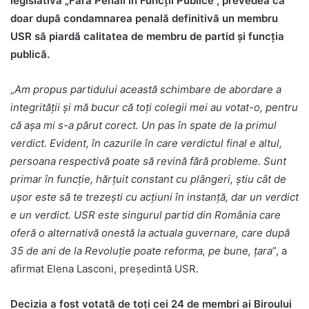
legislativă „Fără Penali în Funcții Publice”, prevedea ca
doar după condamnarea penală definitivă un membru
USR să piardă calitatea de membru de partid și funcția
publică.
„
Am propus partidului această schimbare de abordare a
integrității și mă bucur că toți colegii mei au votat-o, pentru
că așa mi s-a părut corect. Un pas în spate de la primul
verdict. Evident, în cazurile în care verdictul final e altul,
persoana respectivă poate să revină fără probleme. Sunt
primar în funcție, hărțuit constant cu plângeri, știu cât de
ușor este să te trezești cu acțiuni în instanță, dar un verdict
e un verdict. USR este singurul partid din România care
oferă o alternativă onestă la actuala guvernare, care după
35 de ani de la Revoluție poate reforma, pe bune, țara
”, a
afirmat Elena Lasconi, președintă USR.
Decizia a fost votată de toți cei 24 de membri ai Biroului