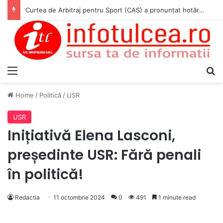
Curtea de Arbitraj pentru Sport (CAS) a pronunțat hotărârea în cauza WADA v. ANAD & Matei Cosmin Gabriel
Menu
S
Home
/
Politică
/
USR
USR
Inițiativă Elena Lasconi,
președinte USR: Fără penali
în politică!
Redactia
11 octombrie 2024
0
491
1 minute read