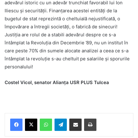
adevărul istoric cu un adevăr trunchiat favorabil lui Ion
Iliescu și securității. Finanțarea acestei entități de la
bugetul de stat reprezintă o cheltuială nejustificată, o
împovărare a întregii societăți, o fabrică de sinecuri!
Justiția are rolul de a stabili adevărul despre ce s-a
întâmplat la Revoluția din Decembrie ’89, nu un institut în
care peste 70% din sumele alocate analizei a ceea ce s-a
întâmplat la revoluție s-au cheltuit pe salariile și sporurile
personalului!
Costel Vicol, senator Alianţa USR PLUS Tulcea
Facebook
X
WhatsApp
Telegram
Share via Email
Print