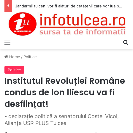
Jandarmii tulceni vor fi alături de cetățenii care vor lua parte la Festivalul Folk Țestos
Menu
S
Home
/
Politice
Politice
Institutul Revoluției Române
condus de Ion Iliescu va fi
desființat!
- declarație politică a senatorului Costel Vicol,
Alianța USR PLUS Tulcea