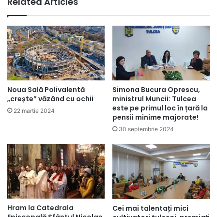
Related Articles
Noua Sală Polivalentă
Simona Bucura Oprescu,
„crește” văzând cu ochii
ministrul Muncii: Tulcea
este pe primul loc în țară la
22 martie 2024
pensii minime majorate!
30 septembrie 2024
Hram la Catedrala
Cei mai talentați mici
Episcopală Sfântul Nicolae