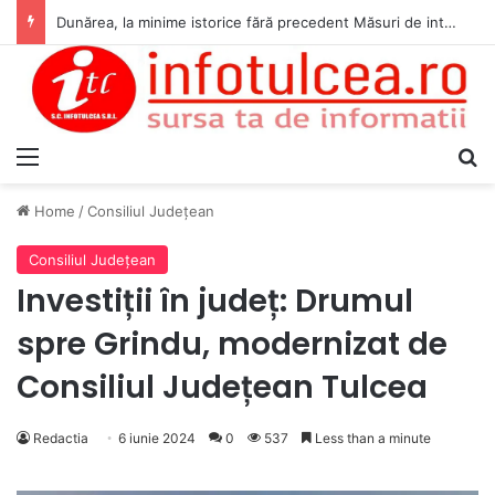
Dunărea, la minime istorice fără precedent Măsuri de intervenție pentru menținerea debitelor minime, necesare pentru producția de energie nucleară
Menu
S
Home
/
Consiliul Judeţean
Consiliul Judeţean
Investiții în județ: Drumul
spre Grindu, modernizat de
Consiliul Județean Tulcea
Redactia
6 iunie 2024
0
537
Less than a minute