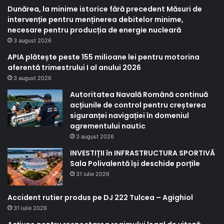
Dunărea, la minime istorice fără precedent Măsuri de
intervenție pentru menținerea debitelor minime,
necesare pentru producția de energie nucleară
3 august 2026
APIA plătește peste 155 milioane lei pentru motorina
aferentă trimestrului I al anului 2026
3 august 2026
Autoritatea Navală Română continuă
acțiunile de control pentru creșterea
siguranței navigației în domeniul
agrementului nautic
3 august 2026
INVESTIȚII în INFRASTRUCTURA SPORTIVĂ
Sala Polivalentă își deschide porțile
31 iulie 2026
Accident rutier produs pe DJ 222 Tulcea – Agighiol
31 iulie 2026