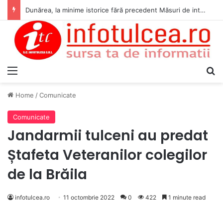
Dunărea, la minime istorice fără precedent Măsuri de intervenție pentru menținerea debitelor minime, necesare pentru producția de energie nucleară
Menu
S
Home
/
Comunicate
Comunicate
Jandarmii tulceni au predat
Ștafeta Veteranilor colegilor
de la Brăila
infotulcea.ro
11 octombrie 2022
0
422
1 minute read