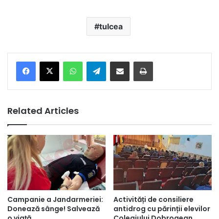
tulcea
Facebook
X
WhatsApp
Telegram
Share via Email
Print
Related Articles
Activități de consiliere
Campanie a Jandarmeriei:
antidrog cu părinții elevilor
Donează sânge! Salvează
Colegiului Dobrogean
o viață