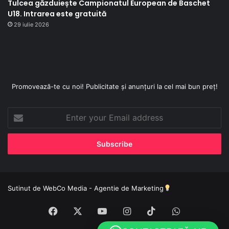
Tulcea găzduiește Campionatul European de Baschet
U18. Intrarea este gratuită
29 iulie 2026
Promovează-te cu noi! Publicitate și anunțuri la cel mai bun preț!
Enter
your
Email
address
Sutinut de
WebCo Media - Agentie de Marketing
Facebook
X
YouTube
Instagram
TikTok
WhatsApp