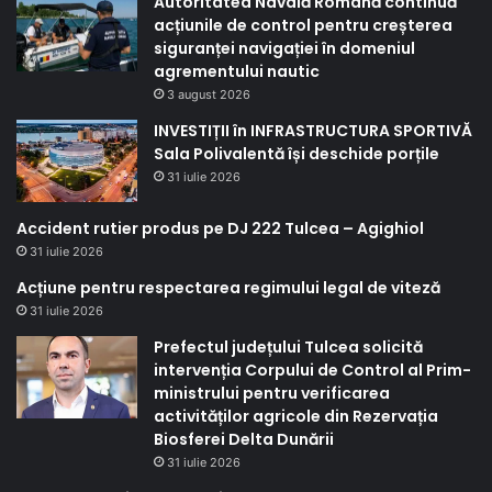
Autoritatea Navală Română continuă
acțiunile de control pentru creșterea
siguranței navigației în domeniul
agrementului nautic
3 august 2026
INVESTIȚII în INFRASTRUCTURA SPORTIVĂ
Sala Polivalentă își deschide porțile
31 iulie 2026
Accident rutier produs pe DJ 222 Tulcea – Agighiol
31 iulie 2026
Acțiune pentru respectarea regimului legal de viteză
31 iulie 2026
Prefectul județului Tulcea solicită
intervenția Corpului de Control al Prim-
ministrului pentru verificarea
activităților agricole din Rezervația
Biosferei Delta Dunării
31 iulie 2026