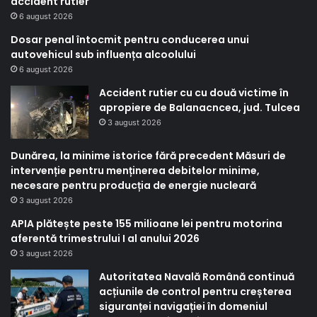
accident rutier
6 august 2026
Dosar penal întocmit pentru conducerea unui
autovehicul sub influența alcoolului
6 august 2026
Accident rutier cu cu două victime în
apropiere de Balanacncea, jud. Tulcea
3 august 2026
Dunărea, la minime istorice fără precedent Măsuri de
intervenție pentru menținerea debitelor minime,
necesare pentru producția de energie nucleară
3 august 2026
APIA plătește peste 155 milioane lei pentru motorina
aferentă trimestrului I al anului 2026
3 august 2026
Autoritatea Navală Română continuă
acțiunile de control pentru creșterea
siguranței navigației în domeniul