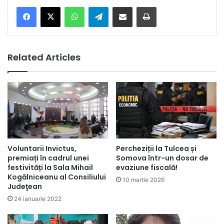
Facebook
X
WhatsApp
Telegram
Share via Email
Print
Related Articles
Voluntarii Invictus,
Percheziții la Tulcea și
premiați în cadrul unei
Somova într-un dosar de
festivități la Sala Mihail
evaziune fiscală!
Kogălniceanu al Consiliului
10 martie 2026
Judeţean
24 ianuarie 2022