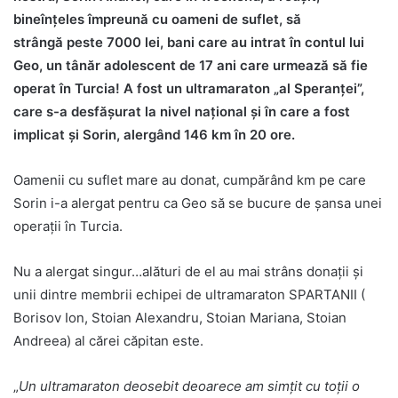
bineînțeles împreună cu oameni de suflet, să
strângă peste 7000 lei, bani care au intrat în contul lui
Geo, un tânăr adolescent de 17 ani care urmează să fie
operat în Turcia! A fost un ultramaraton „al Speranței”,
care s-a desfășurat la nivel național și în care a fost
implicat și Sorin, alergând 146 km în 20 ore.
Oamenii cu suflet mare au donat, cumpărând km pe care
Sorin i-a alergat pentru ca Geo să se bucure de șansa unei
operații în Turcia.
Nu a alergat singur…alături de el au mai strâns donații și
unii dintre membrii echipei de ultramaraton SPARTANII (
Borisov Ion, Stoian Alexandru, Stoian Mariana, Stoian
Andreea) al cărei căpitan este.
„
Un ultramaraton deosebit deoarece am simțit cu toții o