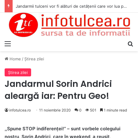
Jandarmii tulceni vor fi alături de cetățenii care vor lua parte la Festivalul Folk Țestos
Menu
S
Home
/
Ştirea zilei
Ştirea zilei
Jandarmul Sorin Andrici
aleargă iar: Pentru Geo!
infotulcea.ro
11 noiembrie 2020
0
501
1 minute read
,,Spune STOP indiferenței!” – sunt vorbele colegului
nostru, Sorin Andrici, care în weekend, a reușit,