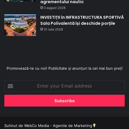
agrementului nautic
3 august 2026
INVESTIȚII în INFRASTRUCTURA SPORTIVĂ
Sala Polivalentă își deschide porțile
31 iulie 2026
Promovează-te cu noi! Publicitate și anunțuri la cel mai bun preț!
Enter
your
Email
address
Sutinut de
WebCo Media - Agentie de Marketing