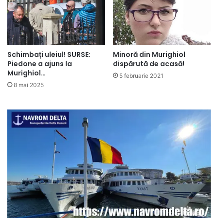
Schimbați uleiul! SURSE:
Minoră din Murighiol
Piedone a ajuns la
dispărută de acasă!
Murighiol…
5 februarie 2021
8 mai 2025