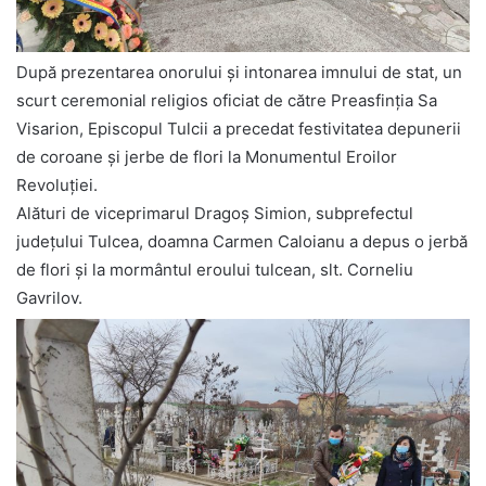
După prezentarea onorului şi intonarea imnului de stat, un
scurt ceremonial religios oficiat de către Preasfinția Sa
Visarion, Episcopul Tulcii a precedat festivitatea depunerii
de coroane și jerbe de flori la Monumentul Eroilor
Revoluției.
Alături de viceprimarul Dragoş Simion, subprefectul
judeţului Tulcea, doamna Carmen Caloianu a depus o jerbă
de flori şi la mormântul eroului tulcean, slt. Corneliu
Gavrilov.