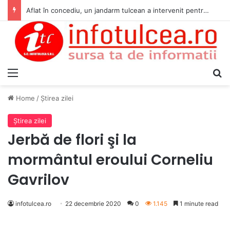
Aflat în concediu, un jandarm tulcean a intervenit pentru acordarea primului ajutor unei tinere implicate într-un accident rutier
Menu
S
Home
/
Ştirea zilei
Ştirea zilei
Jerbă de flori şi la
mormântul eroului Corneliu
Gavrilov
infotulcea.ro
22 decembrie 2020
0
1.145
1 minute read