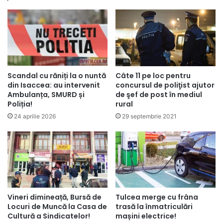
Scandal cu răniți la o nuntă
Câte 11 pe loc pentru
din Isaccea: au intervenit
concursul de poliţist ajutor
Ambulanța, SMURD și
de şef de post în mediul
Poliția!
rural
24 aprilie 2026
29 septembrie 2021
Vineri dimineață, Bursă de
Tulcea merge cu frâna
Locuri de Muncă la Casa de
trasă la înmatriculări
Cultură a Sindicatelor!
mașini electrice!