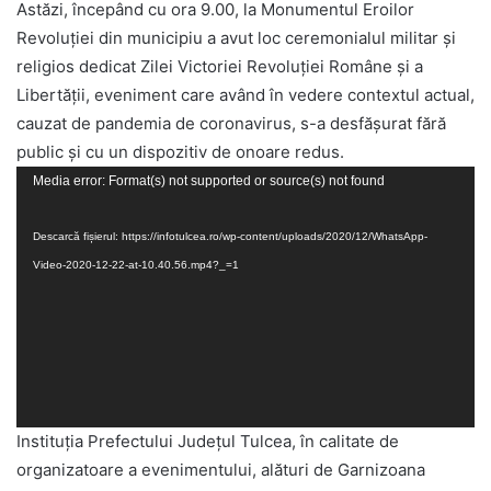
Astăzi, începând cu ora 9.00, la Monumentul Eroilor
Revoluției din municipiu a avut loc ceremonialul militar și
religios dedicat Zilei Victoriei Revoluției Române și a
Libertății, eveniment care având în vedere contextul actual,
cauzat de pandemia de coronavirus, s-a desfășurat fără
public și cu un dispozitiv de onoare redus.
Player
Media error: Format(s) not supported or source(s) not found
video
Descarcă fișierul: https://infotulcea.ro/wp-content/uploads/2020/12/WhatsApp-
Video-2020-12-22-at-10.40.56.mp4?_=1
Instituţia Prefectului Judeţul Tulcea, în calitate de
organizatoare a evenimentului, alături de Garnizoana