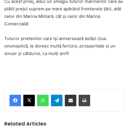
Cu acest prilej, aduc un omagiu tuturor marinarilor care au
plătit prețul suprem pe mare apărând frontierele țării, atât
celor din Marina Militară, cât și celor din Marina
Comercială!
Tuturor prietenilor care îşi aniversează astăzi ziua
onomastică, le doresc multă fericire, prosperitate și un
sincer și călduros, La mulți ani!!!
Facebook
X
WhatsApp
Telegram
Share via Email
Print
Related Articles