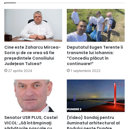
Cine este Zaharcu Mircea-
Deputatul Eugen Terente îi
Sorin și de ce vrea să fie
transmite lui Iohannis:
președintele Consiliului
”Concediu plăcut în
Județean Tulcea?
continuare!”
27 aprilie 2024
1 septembrie 2023
Senator USR PLUS, Costel
(Video) Sondaj pentru
VICOL: „Să întâmpinaţi
iluminatul arhitectural al
sărbătorile pascale cu
Podului peste Dunăre