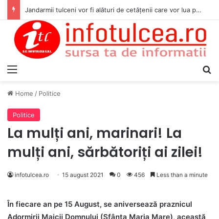
Jandarmii tulceni vor fi alături de cetățenii care vor lua parte la Festivalul Folk Țestos
Menu
S
Home
/
Politice
Politice
La mulți ani, marinari! La
mulți ani, sărbătoriți ai zilei!
infotulcea.ro
15 august 2021
0
456
Less than a minute
În fiecare an pe 15 August, se aniversează praznicul
Adormirii Maicii Domnului (Sfânta Maria Mare), această