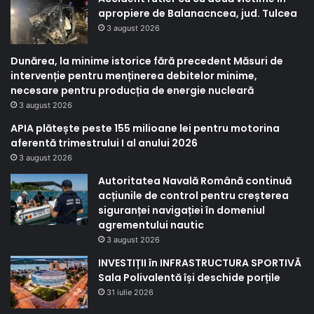
apropiere de Balanacncea, jud. Tulcea
3 august 2026
Dunărea, la minime istorice fără precedent Măsuri de
intervenție pentru menținerea debitelor minime,
necesare pentru producția de energie nucleară
3 august 2026
APIA plătește peste 155 milioane lei pentru motorina
aferentă trimestrului I al anului 2026
3 august 2026
Autoritatea Navală Română continuă
acțiunile de control pentru creșterea
siguranței navigației în domeniul
agrementului nautic
3 august 2026
INVESTIȚII în INFRASTRUCTURA SPORTIVĂ
Sala Polivalentă își deschide porțile
31 iulie 2026