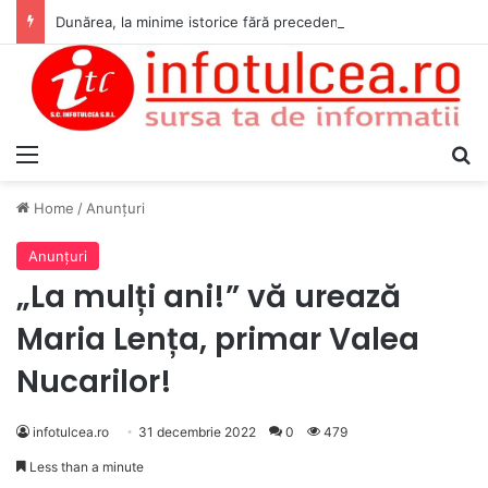
Dunărea, la minime istorice fără precedent Măsuri de intervenție pentru menținerea debitelor minime, necesare pentru producția de energie nucleară
Menu
S
Home
/
Anunţuri
Anunţuri
„La mulți ani!” vă urează
Maria Lența, primar Valea
Nucarilor!
infotulcea.ro
31 decembrie 2022
0
479
Less than a minute