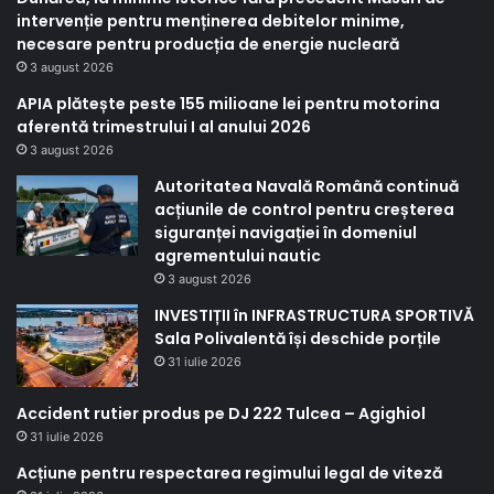
intervenție pentru menținerea debitelor minime,
necesare pentru producția de energie nucleară
3 august 2026
APIA plătește peste 155 milioane lei pentru motorina
aferentă trimestrului I al anului 2026
3 august 2026
Autoritatea Navală Română continuă
acțiunile de control pentru creșterea
siguranței navigației în domeniul
agrementului nautic
3 august 2026
INVESTIȚII în INFRASTRUCTURA SPORTIVĂ
Sala Polivalentă își deschide porțile
31 iulie 2026
Accident rutier produs pe DJ 222 Tulcea – Agighiol
31 iulie 2026
Acțiune pentru respectarea regimului legal de viteză