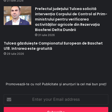
31 iulie 2026
Prefectul județului Tulcea solicită
intervenția Corpului de Control al Prim-
ministrului pentru verificarea
activităților agricole din Rezervația
Biosferei Delta Dunării
31 iulie 2026
Tulcea găzduiește Campionatul European de Baschet
U18. Intrarea este gratuită
29 iulie 2026
Promovează-te cu noi! Publicitate și anunțuri la cel mai bun preț!
Enter
your
Email