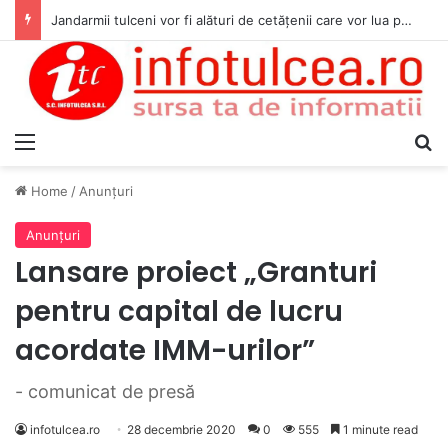
Jandarmii tulceni vor fi alături de cetățenii care vor lua parte la Festivalul Folk Țestos
Menu
S
Home
/
Anunţuri
Anunţuri
Lansare proiect „Granturi
pentru capital de lucru
acordate IMM-urilor”
- comunicat de presă
infotulcea.ro
28 decembrie 2020
0
555
1 minute read