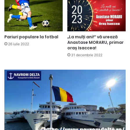
Pariuri populare la fotbal
„La mulți ani!” vă urează
Anastase MORARU, primar
26 iulie 2022
oraș Isaccea!
31 decembrie 2022