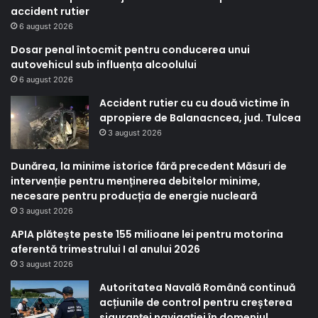
accident rutier
6 august 2026
Dosar penal întocmit pentru conducerea unui
autovehicul sub influența alcoolului
6 august 2026
Accident rutier cu cu două victime în
apropiere de Balanacncea, jud. Tulcea
3 august 2026
Dunărea, la minime istorice fără precedent Măsuri de
intervenție pentru menținerea debitelor minime,
necesare pentru producția de energie nucleară
3 august 2026
APIA plătește peste 155 milioane lei pentru motorina
aferentă trimestrului I al anului 2026
3 august 2026
Autoritatea Navală Română continuă
acțiunile de control pentru creșterea
siguranței navigației în domeniul