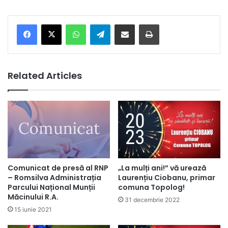
Facebook
X
WhatsApp
Telegram
Share via Email
Print
Related Articles
Comunicat de presă al RNP
„La mulți ani!” vă urează
– Romsilva Administrația
Laurențiu Ciobanu, primar
Parcului Național Munții
comuna Topolog!
Măcinului R.A.
31 decembrie 2022
15 iunie 2021