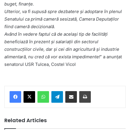
buget, finanțe.
Ulterior, va fi supusă spre dezbatere și adoptare în plenul
Senatului ca primă cameră sesizată, Camera Deputaților
fiind cameră decizională.
Având în vedere faptul că de același tip de facilități
beneficiază în prezent și salariații din sectorul
construcțiilor civile, dar și cei din agricultură și industrie
alimentară, nu cred că vor exista impedimente!
” a anunțat
senatorul USR Tulcea, Costel Vicol
Facebook
X
WhatsApp
Telegram
Share via Email
Print
Related Articles