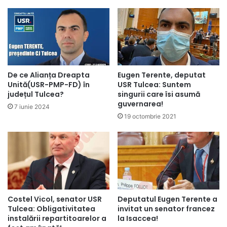
De ce Alianța Dreapta
Eugen Terente, deputat
Unită(USR-PMP-FD) în
USR Tulcea: Suntem
județul Tulcea?
singurii care îsi asumă
guvernarea!
7 iunie 2024
19 octombrie 2021
Costel Vicol, senator USR
Deputatul Eugen Terente a
Tulcea: Obligativitatea
invitat un senator francez
instalării repartitoarelor a
la Isaccea!