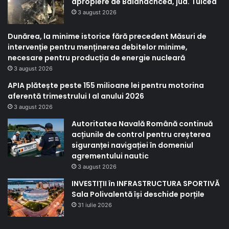
apropiere de Balanacncea, jud. Tulcea
3 august 2026
Dunărea, la minime istorice fără precedent Măsuri de
intervenție pentru menținerea debitelor minime,
necesare pentru producția de energie nucleară
3 august 2026
APIA plătește peste 155 milioane lei pentru motorina
aferentă trimestrului I al anului 2026
3 august 2026
Autoritatea Navală Română continuă
acțiunile de control pentru creșterea
siguranței navigației în domeniul
agrementului nautic
3 august 2026
INVESTIȚII în INFRASTRUCTURA SPORTIVĂ
Sala Polivalentă își deschide porțile
31 iulie 2026