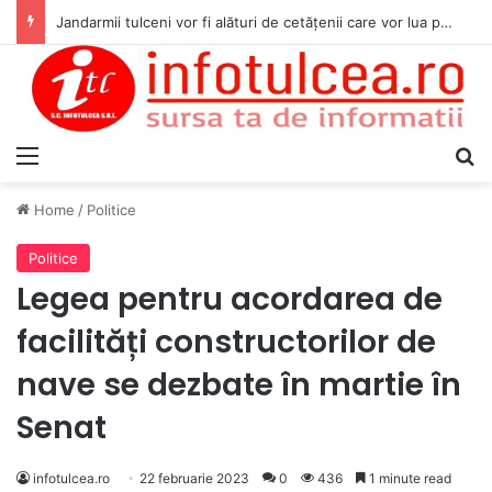
Jandarmii tulceni vor fi alături de cetățenii care vor lua parte la Festivalul Folk Țestos
Menu
S
Home
/
Politice
Politice
Legea pentru acordarea de
facilități constructorilor de
nave se dezbate în martie în
Senat
infotulcea.ro
22 februarie 2023
0
436
1 minute read