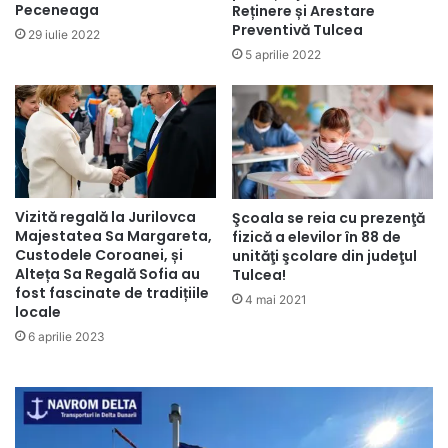
Peceneaga
Reținere și Arestare
Preventivă Tulcea
29 iulie 2022
5 aprilie 2022
Vizită regală la Jurilovca
Şcoala se reia cu prezenţă
Majestatea Sa Margareta,
fizică a elevilor în 88 de
Custodele Coroanei, și
unităţi şcolare din judeţul
Alteța Sa Regală Sofia au
Tulcea!
fost fascinate de tradițiile
4 mai 2021
locale
6 aprilie 2023