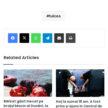
tulcea
Facebook
X
WhatsApp
Telegram
Share via Email
Print
Related Articles
Bărbat găsit înecat pe
Hoț la numai 18 ani. A fost
brațul Macin al Dunării, la
prins și ajuns în Centrul de