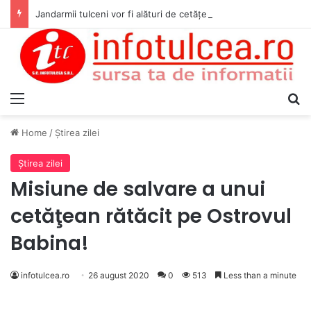
Jandarmii tulceni vor fi alături de cetățenii care vor lua parte la Festivalul Folk Țestos
Menu
S
Home
/
Ştirea zilei
Ştirea zilei
Misiune de salvare a unui
cetăţean rătăcit pe Ostrovul
Babina!
infotulcea.ro
26 august 2020
0
513
Less than a minute