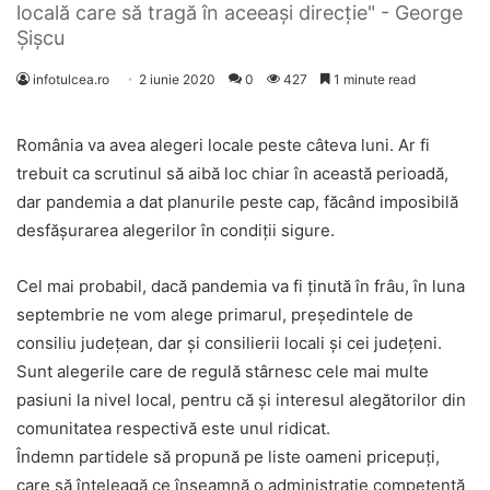
locală care să tragă în aceeași direcție" - George
Şişcu
infotulcea.ro
2 iunie 2020
0
427
1 minute read
România va avea alegeri locale peste câteva luni. Ar fi
trebuit ca scrutinul să aibă loc chiar în această perioadă,
dar pandemia a dat planurile peste cap, făcând imposibilă
desfășurarea alegerilor în condiții sigure.
Cel mai probabil, dacă pandemia va fi ținută în frâu, în luna
septembrie ne vom alege primarul, președintele de
consiliu județean, dar și consilierii locali și cei județeni.
Sunt alegerile care de regulă stârnesc cele mai multe
pasiuni la nivel local, pentru că și interesul alegătorilor din
comunitatea respectivă este unul ridicat.
Îndemn partidele să propună pe liste oameni pricepuți,
care să înțeleagă ce înseamnă o administrație competentă