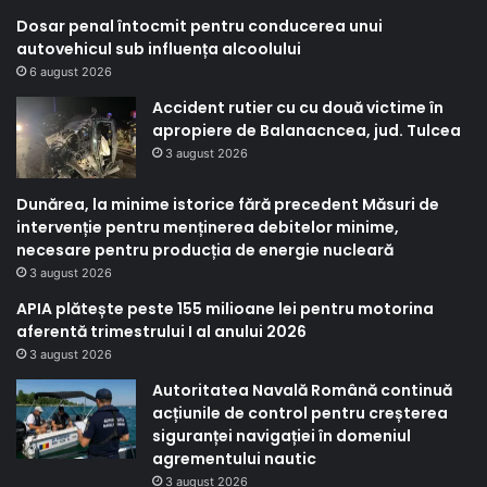
Dosar penal întocmit pentru conducerea unui
autovehicul sub influența alcoolului
6 august 2026
Accident rutier cu cu două victime în
apropiere de Balanacncea, jud. Tulcea
3 august 2026
Dunărea, la minime istorice fără precedent Măsuri de
intervenție pentru menținerea debitelor minime,
necesare pentru producția de energie nucleară
3 august 2026
APIA plătește peste 155 milioane lei pentru motorina
aferentă trimestrului I al anului 2026
3 august 2026
Autoritatea Navală Română continuă
acțiunile de control pentru creșterea
siguranței navigației în domeniul
agrementului nautic
3 august 2026