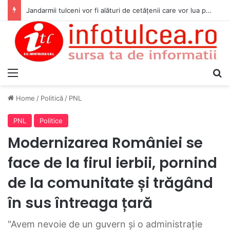
Jandarmii tulceni vor fi alături de cetățenii care vor lua parte la Festivalul Folk Țestos
Menu
S
Home
/
Politică
/
PNL
PNL
Politice
Modernizarea României se
face de la firul ierbii, pornind
de la comunitate și trăgând
în sus întreaga țară
"Avem nevoie de un guvern și o administrație