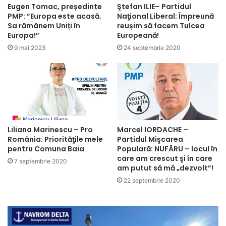
Eugen Tomac, președinte
Ştefan ILIE– Partidul
PMP: ”Europa este acasă.
Naţional Liberal: Împreună
Sa rămânem Uniți în
reușim să facem Tulcea
Europa!”
Europeană!
9 mai 2023
24 septembrie 2020
Liliana Marinescu – Pro
Marcel IORDACHE –
România: Priorităţile mele
Partidul Mişcarea
pentru Comuna Baia
Populară: NUFĂRU – locul în
care am crescut şi în care
7 septembrie 2020
am putut să mă „dezvolt”!
22 septembrie 2020