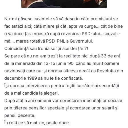
Nu-mi găsesc cuvintele să vă descriu câte promisiuni se
fac astăzi aici; câtă miere și cât lapte va curge… cât de bine
o va duce țara noastră după revenirea PSD-ului.. scuzați -
mă. .. marea rotativă PSD-PNL a Guvernului.
Coincidență sau Ironia sorții acestei țări?!
Se pare că nu ne-am trezit la realitate nici după 33 de ani
de la mineriada din 13-15 iunie ’90, când au murit oameni
nevinovați care nu-și doreau altceva decât ca Revoluția din
decembrie 1989 să nu le fie confiscată.
Își doreau interzicerea pentru foștii lucrători ai securității
de a mai candida la alegeri.
După atâția ani oamenii vor corectarea inechităților sociale
prin tăierea pensiilor speciale și acordarea unor salarii și
pensii decente.
În rest ce să mai zic, poate doar: