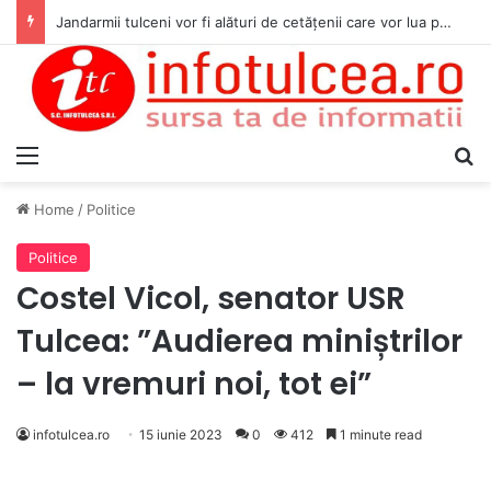
Jandarmii tulceni vor fi alături de cetățenii care vor lua parte la Festivalul Folk Țestos
Menu
S
Home
/
Politice
Politice
Costel Vicol, senator USR
Tulcea: ”Audierea miniștrilor
– la vremuri noi, tot ei”
infotulcea.ro
15 iunie 2023
0
412
1 minute read