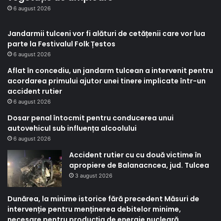
6 august 2026
Jandarmii tulceni vor fi alături de cetățenii care vor lua
parte la Festivalul Folk Țestos
6 august 2026
Aflat în concediu, un jandarm tulcean a intervenit pentru
acordarea primului ajutor unei tinere implicate într-un
accident rutier
6 august 2026
Dosar penal întocmit pentru conducerea unui
autovehicul sub influența alcoolului
6 august 2026
Accident rutier cu cu două victime în
apropiere de Balanacncea, jud. Tulcea
3 august 2026
Dunărea, la minime istorice fără precedent Măsuri de
intervenție pentru menținerea debitelor minime,
necesare pentru producția de energie nucleară