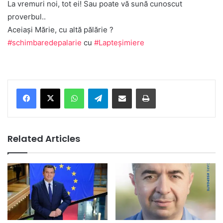
La vremuri noi, tot ei! Sau poate vă sună cunoscut
proverbul..
Aceiași Mărie, cu altă pălărie ?
#schimbaredepalarie
cu
#Lapteșimiere
Facebook
X
WhatsApp
Telegram
Share via Email
Print
Related Articles