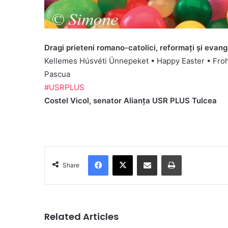
Dragi prieteni romano-catolici, reformați și evang
Kellemes Húsvéti Ünnepeket • Happy Easter • Fro
Pascua
#USRPLUS
Costel Vicol, senator Alianţa USR PLUS Tulcea
Facebook
X
Share via Email
Print
Share
Related Articles