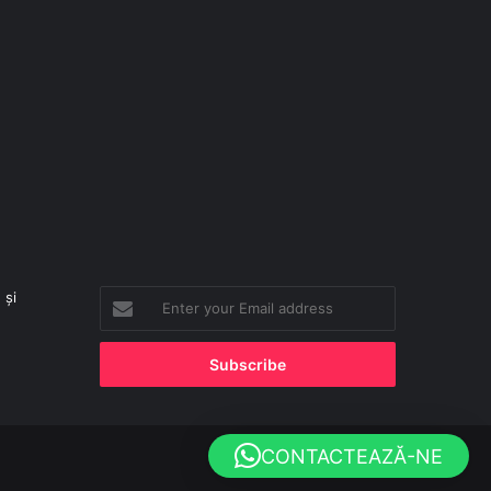
 și
Enter
your
Email
address
CONTACTEAZĂ-NE
Facebook
X
YouTube
Instagram
TikTok
WhatsApp