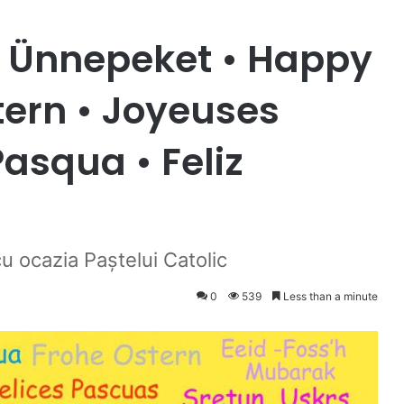
i Ünnepeket • Happy
tern • Joyeuses
asqua • Feliz
cu ocazia Paştelui Catolic
0
539
Less than a minute