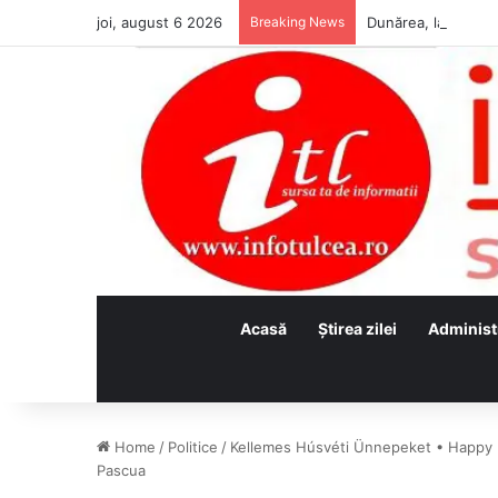
joi, august 6 2026
Breaking News
Acasă
Ştirea zilei
Administ
Home
/
Politice
/
Kellemes Húsvéti Ünnepeket • Happy 
Pascua