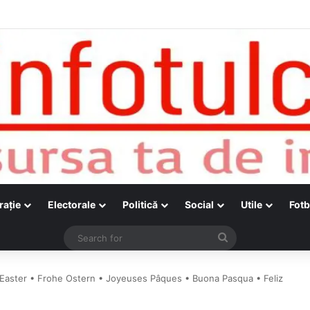
raţie
Electorale
Politică
Social
Utile
Fotb
Search
for
Easter • Frohe Ostern • Joyeuses Pâques • Buona Pasqua • Feliz