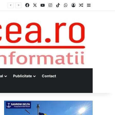
Facebook
X
YouTube
Instagram
TikTok
WhatsApp
Log In
Random Article
Sidebar
Dunărea, la minime istorice fără precedent Măsuri de intervenție pentru menținerea debitelor minime, necesare pentru producția de energie nucleară
al
Publicitate
Contact