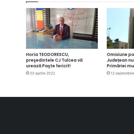
Horia TEODORESCU,
Omisiune pol
preşedintele CJ Tulcea vă
Județean nu 
urează Paşte fericit!
Primăriei mu
23 aprilie 2022
12 septembri