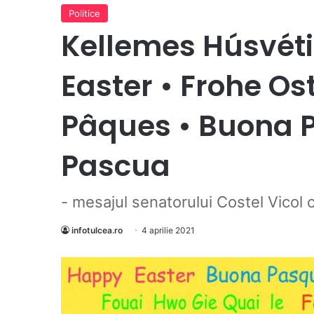
Politice
Kellemes Húsvét
Easter • Frohe Os
Pâques • Buona P
Pascua
- mesajul senatorului Costel Vicol 
infotulcea.ro
4 aprilie 2021