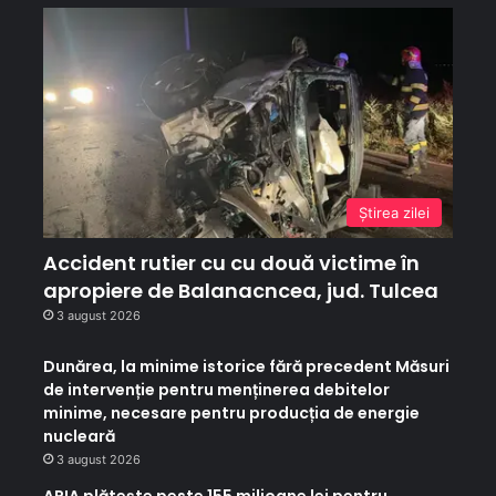
Ştirea zilei
Accident rutier cu cu două victime în
apropiere de Balanacncea, jud. Tulcea
3 august 2026
Dunărea, la minime istorice fără precedent Măsuri
de intervenție pentru menținerea debitelor
minime, necesare pentru producția de energie
nucleară
3 august 2026