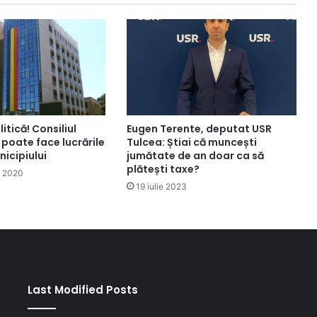
itică! Consiliul
Eugen Terente, deputat USR
poate face lucrările
Tulcea: Știai că muncești
nicipiului
jumătate de an doar ca să
plătești taxe?
e 2020
19 iulie 2023
Last Modified Posts