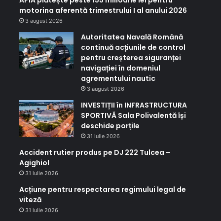
APIA plătește peste 155 milioane lei pentru
motorina aferentă trimestrului I al anului 2026
3 august 2026
Autoritatea Navală Română
continuă acțiunile de control
pentru creșterea siguranței
navigației în domeniul
agrementului nautic
3 august 2026
INVESTIȚII în INFRASTRUCTURA
SPORTIVĂ Sala Polivalentă își
deschide porțile
31 iulie 2026
Accident rutier produs pe DJ 222 Tulcea –
Agighiol
31 iulie 2026
Acțiune pentru respectarea regimului legal de
viteză
31 iulie 2026