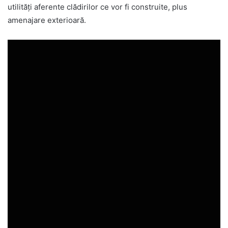
utilități aferente clădirilor ce vor fi construite, plus
amenajare exterioară.