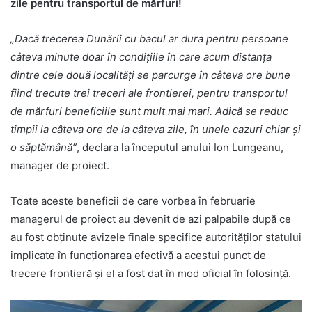
zile pentru transportul de mărfuri!
„Dacă trecerea Dunării cu bacul ar dura pentru persoane
câteva minute doar în condiţiile în care acum distanţa
dintre cele două localităţi se parcurge în câteva ore bune
fiind trecute trei treceri ale frontierei, pentru transportul
de mărfuri beneficiile sunt mult mai mari. Adică se reduc
timpii la câteva ore de la câteva zile, în unele cazuri chiar şi
o săptămână”
, declara la începutul anului Ion Lungeanu,
manager de proiect.
Toate aceste beneficii de care vorbea în februarie
managerul de proiect au devenit de azi palpabile după ce
au fost obţinute avizele finale specifice autorităţilor statului
implicate în funcţionarea efectivă a acestui punct de
trecere frontieră şi el a fost dat în mod oficial în folosinţă.