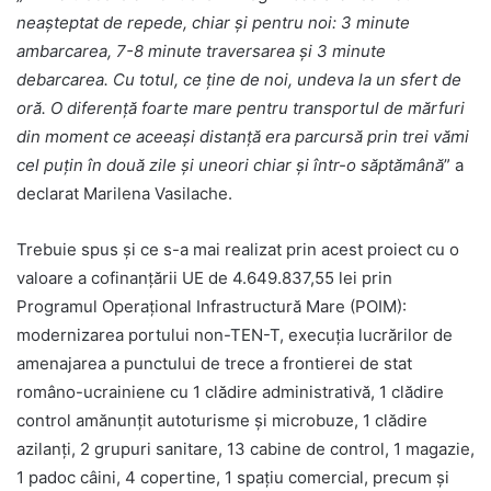
neaşteptat de repede, chiar şi pentru noi: 3 minute
ambarcarea, 7-8 minute traversarea și 3 minute
debarcarea. Cu totul, ce ține de noi, undeva la un sfert de
oră. O diferenţă foarte mare pentru transportul de mărfuri
din moment ce aceeaşi distanţă era parcursă prin trei vămi
cel puţin în două zile şi uneori chiar şi într-o săptămână
” a
declarat Marilena Vasilache.
Trebuie spus şi ce s-a mai realizat prin acest proiect cu o
valoare a cofinanțării UE de 4.649.837,55 lei prin
Programul Operaţional Infrastructură Mare (POIM):
modernizarea portului non-TEN-T, execuția lucrărilor de
amenajarea a punctului de trece a frontierei de stat
româno-ucrainiene cu 1 clădire administrativă, 1 clădire
control amănunțit autoturisme și microbuze, 1 clădire
azilanți, 2 grupuri sanitare, 13 cabine de control, 1 magazie,
1 padoc câini, 4 copertine, 1 spațiu comercial, precum şi