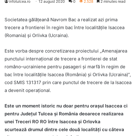
infotulcea.ro
12 august 2020
0
2.528
2 minutes read
Societatea gălăţeană Navrom Bac a realizat azi prima
trecere a frontierei în regim bac între localitățile Isaccea
(Romania) și Orlivka (Ucraina).
Este vorba despre concretizarea proiectului „Amenajarea
punctului internațional de trecere a frontierei de stat
româno–ucrainiene pentru pasageri și marfă în regim de
bac între localitățile Isaccea (România) și Orlivka (Ucraina)”,
cod SMIS 131317 prin care punctul de trecere de la Isaccea
a devenit operaţional.
Este un moment istoric nu doar pentru oraşul Isaccea ci
pentru Judeţul Tulcea şi România deoarece realizarea
unei Treceri RO RO între Isaccea şi Orlovka
scurtează drumul dintre cele două localităţi cu câteva