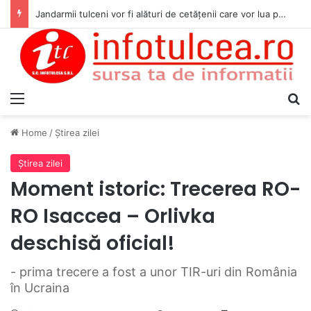
Jandarmii tulceni vor fi alături de cetățenii care vor lua parte la Festivalul Folk Țestos
Menu
S
Home
/
Ştirea zilei
Ştirea zilei
Moment istoric: Trecerea RO-
RO Isaccea – Orlivka
deschisă oficial!
- prima trecere a fost a unor TIR-uri din România
în Ucraina