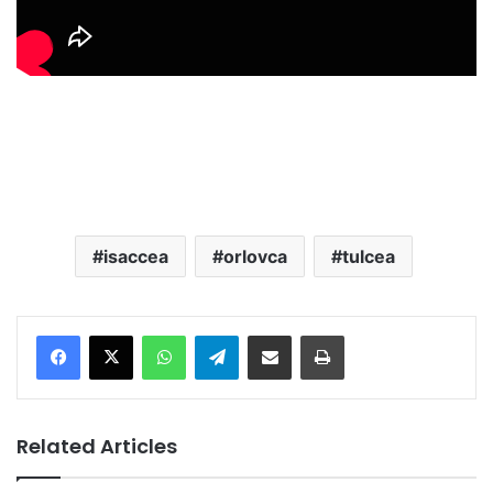
isaccea
orlovca
tulcea
Facebook
X
WhatsApp
Telegram
Share via Email
Print
Related Articles