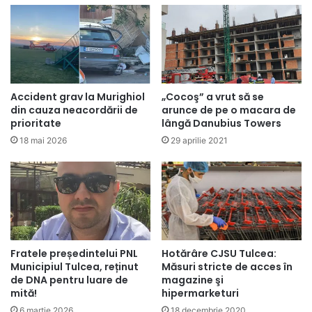
Accident grav la Murighiol
„Cocoş” a vrut să se
din cauza neacordării de
arunce de pe o macara de
prioritate
lângă Danubius Towers
18 mai 2026
29 aprilie 2021
Fratele președintelui PNL
Hotărâre CJSU Tulcea:
Municipiul Tulcea, reținut
Măsuri stricte de acces în
de DNA pentru luare de
magazine şi
mită!
hipermarketuri
6 martie 2026
18 decembrie 2020