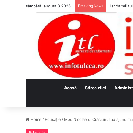
sâmbătă, august 8 2026
Breaking News
Jandarmii tul
Acasă
Ştirea zilei
Administ
Home
/
Educaţie
/
Moș Nicolae și Crăciunul au ajuns m
Educaţie