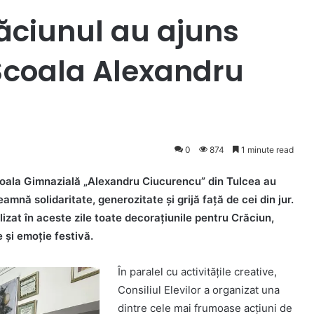
răciunul au ajuns
Școala Alexandru
0
874
1 minute read
 Școala Gimnazială „Alexandru Ciucurencu” din Tulcea au
amnă solidaritate, generozitate și grijă față de cei din jur.
lizat în aceste zile toate decorațiunile pentru Crăciun,
 și emoție festivă.
În paralel cu activitățile creative,
Consiliul Elevilor a organizat una
dintre cele mai frumoase acțiuni de