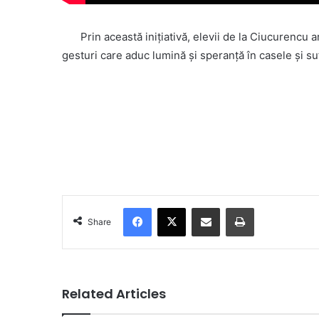
Prin această inițiativă, elevii de la Ciucurencu a
gesturi care aduc lumină și speranță în casele și su
Facebook
X
Share via Email
Print
Share
Related Articles