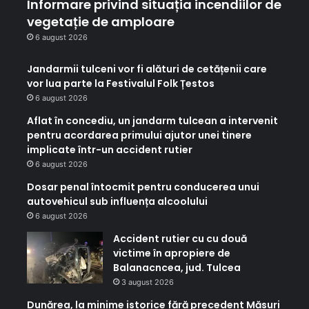
Informare privind situația incendiilor de
vegetație de amploare
6 august 2026
Jandarmii tulceni vor fi alături de cetățenii care
vor lua parte la Festivalul Folk Țestos
6 august 2026
Aflat în concediu, un jandarm tulcean a intervenit
pentru acordarea primului ajutor unei tinere
implicate într-un accident rutier
6 august 2026
Dosar penal întocmit pentru conducerea unui
autovehicul sub influența alcoolului
6 august 2026
Accident rutier cu cu două
victime în apropiere de
Balanacncea, jud. Tulcea
3 august 2026
Dunărea, la minime istorice fără precedent Măsuri