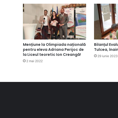
Mențiune la Olimpiada națională
Bilanțul Eval
pentru eleva Adriana Perijoc de
Tulcea, înai
la Liceul teoretic Ion Creangă!
29 iunie 2023
2 mai 2022