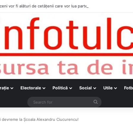
ceni vor fi alături de cetățenii care vor lua parte la Festivalul Folk Țestos
raţie
Electorale
Politică
Social
Utile
Fotb
Search
for
ai devreme la Școala Alexandru Ciucurencu!