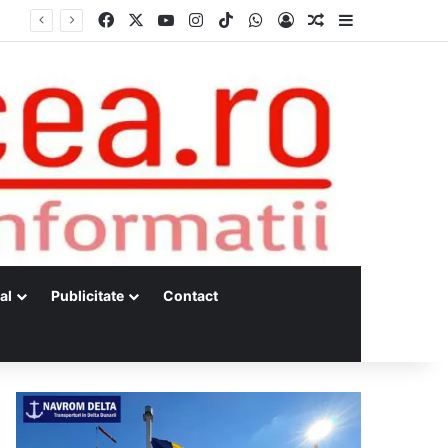
Facebook
X
YouTube
Instagram
TikTok
WhatsApp
Log In
Random Article
Sidebar
al
Publicitate
Contact