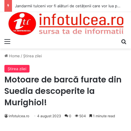
Jandarmii tulceni vor fi alături de cetățenii care vor lua parte la Festivalul Folk Țestos
Menu
S
Home
/
Ştirea zilei
Ştirea zilei
Motoare de barcă furate din
Suedia descoperite la
Murighiol!
infotulcea.ro
4 august 2023
0
504
1 minute read