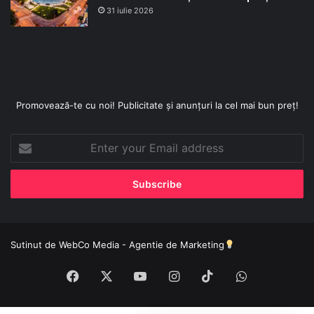
31 iulie 2026
Promovează-te cu noi! Publicitate și anunțuri la cel mai bun preț!
Enter
your
Email
address
Sutinut de
WebCo Media - Agentie de Marketing
Facebook
X
YouTube
Instagram
TikTok
WhatsApp