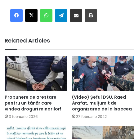
Facebook
X
WhatsApp
Telegram
Share via Email
Print
Related Articles
Propunere de arestare
(Video) Șeful DSU, Raed
pentru un tânăr care
Arafat, mulțumit de
vindea droguri minorilor!
organizarea de la Isaccea
3 februarie 2026
27 februarie 2022