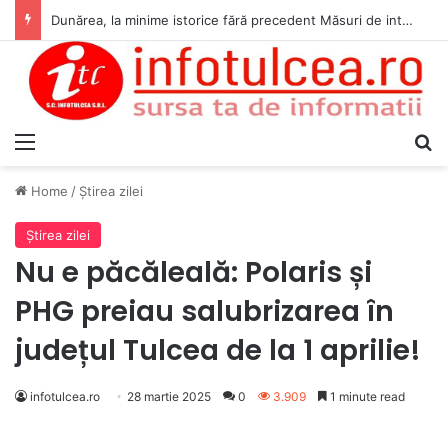
Dunărea, la minime istorice fără precedent Măsuri de intervenție pentru menținerea debitelor minime, necesare pentru producția de energie nucleară
Menu
S
Home
/
Ştirea zilei
Ştirea zilei
Nu e păcăleală: Polaris și
PHG preiau salubrizarea în
județul Tulcea de la 1 aprilie!
infotulcea.ro
28 martie 2025
0
3.909
1 minute read