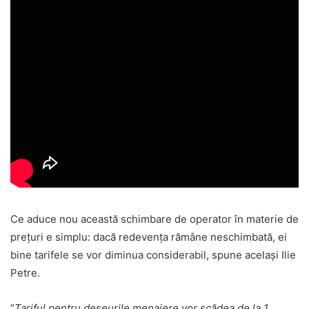
Ce aduce nou această schimbare de operator în materie de
prețuri e simplu: dacă redevența rămâne neschimbată, ei
bine tarifele se vor diminua considerabil, spune același Ilie
Petre.
”
Tariful pentru deșeurile menajere vor scădea de la 1