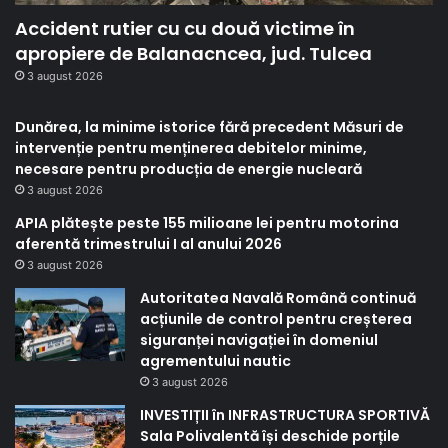
Accident rutier cu cu două victime în
apropiere de Balanacncea, jud. Tulcea
3 august 2026
Dunărea, la minime istorice fără precedent Măsuri de
intervenție pentru menținerea debitelor minime,
necesare pentru producția de energie nucleară
3 august 2026
APIA plătește peste 155 milioane lei pentru motorina
aferentă trimestrului I al anului 2026
3 august 2026
Autoritatea Navală Română continuă
acțiunile de control pentru creșterea
siguranței navigației în domeniul
agrementului nautic
3 august 2026
INVESTIȚII în INFRASTRUCTURA SPORTIVĂ
Sala Polivalentă își deschide porțile