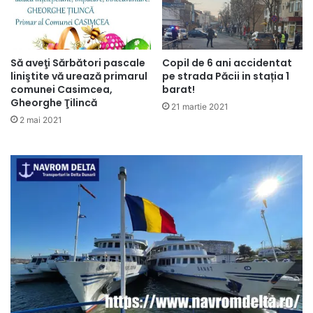
Să aveţi Sărbători pascale
Copil de 6 ani accidentat
liniştite vă urează primarul
pe strada Păcii in stația 1
comunei Casimcea,
barat!
Gheorghe Ţilincă
21 martie 2021
2 mai 2021