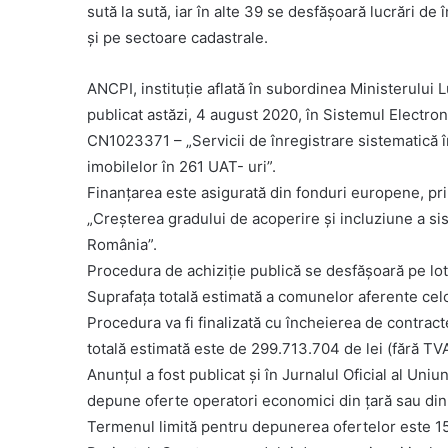
sută la sută, iar în alte 39 se desfășoară lucrări de 
și pe sectoare cadastrale.
ANCPI, instituție aflată în subordinea Ministerului L
publicat astăzi, 4 august 2020, în Sistemul Electro
CN1023371 – „Servicii de înregistrare sistematică î
imobilelor în 261 UAT- uri”.
Finanțarea este asigurată din fonduri europene, pr
„Creșterea gradului de acoperire și incluziune a sis
România”.
Procedura de achiziție publică se desfășoară pe lo
Suprafața totală estimată a comunelor aferente celo
Procedura va fi finalizată cu încheierea de contract
totală estimată este de 299.713.704 de lei (fără TVA
Anunțul a fost publicat și în Jurnalul Oficial al Uni
depune oferte operatori economici din țară sau din 
Termenul limită pentru depunerea ofertelor este 1