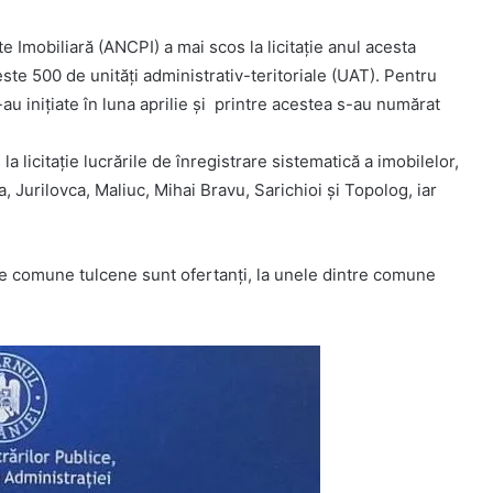
e Imobiliară (ANCPI) a mai scos la licitație anul acesta
este 500 de unități administrativ-teritoriale (UAT). Pentru
u inițiate în luna aprilie şi printre acestea s-au numărat
 licitație lucrările de înregistrare sistematică a imobilelor,
a, Jurilovca, Maliuc, Mihai Bravu, Sarichioi și Topolog, iar
e comune tulcene sunt ofertanţi, la unele dintre comune