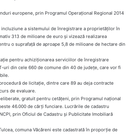
 fonduri europene, prin Programul Operațional Regional 2014
incluziune a sistemului de înregistrare a proprietăților în
mativ 313 de milioane de euro și vizează realizarea
 pentru o suprafață de aproape 5,8 de milioane de hectare din
ație pentru achiziționarea serviciilor de înregistrare
T-uri din cele 660 de comune din 40 de județe, care vor fi
bile.
rocedură de licitație, dintre care 89 au deja contracte
 curs de evaluare.
eliberate, gratuit pentru cetățeni, prin Programul național
este 46.000 de cărți funciare. Lucrările de cadastru
ANCPI, prin Oficiul de Cadastru și Publicitate Imobiliară
l Tulcea, comuna Văcăreni este cadastrată în proporție de