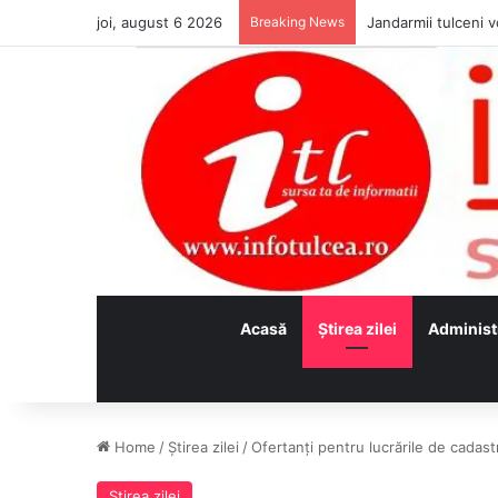
joi, august 6 2026
Breaking News
Jandarmii tulceni vo
Acasă
Ştirea zilei
Administ
Home
/
Ştirea zilei
/
Ofertanţi pentru lucrările de cadas
Ştirea zilei