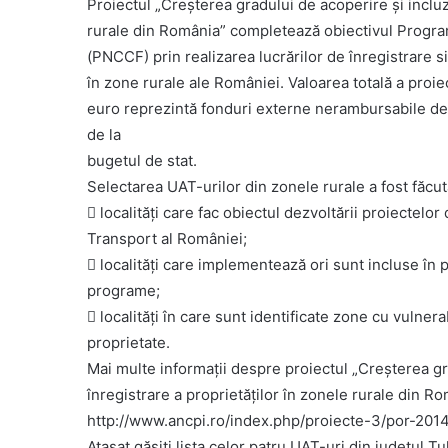
Proiectul „Creșterea gradului de acoperire și incluz
rurale din România” completează obiectivul Program
(PNCCF) prin realizarea lucrărilor de înregistrare 
în zone rurale ale României. Valoarea totală a proi
euro reprezintă fonduri externe nerambursabile de
de la
bugetul de stat.
Selectarea UAT-urilor din zonele rurale a fost făcut
 localităţi care fac obiectul dezvoltării proiectel
Transport al României;
 localităţi care implementează ori sunt incluse în p
programe;
 localităţi în care sunt identificate zone cu vulnera
proprietate.
Mai multe informații despre proiectul „Creșterea gr
înregistrare a proprietăților în zonele rurale din R
http://www.ancpi.ro/index.php/proiecte-3/por-201
Atașat găsiți lista celor patru UAT-uri din județul 