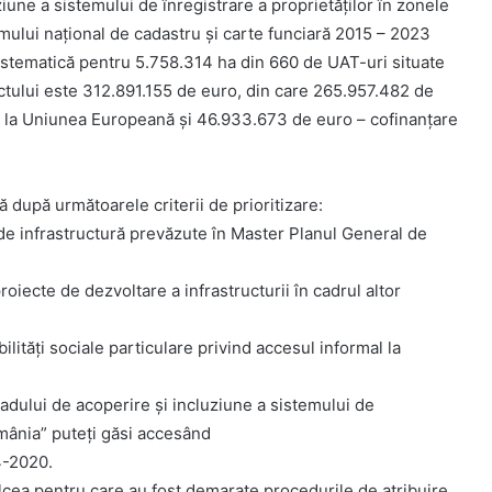
iune a sistemului de înregistrare a proprietăților în zonele
ului național de cadastru și carte funciară 2015 – 2023
sistematică pentru 5.758.314 ha din 660 de UAT-uri situate
ectului este 312.891.155 de euro, din care 265.957.482 de
 la Uniunea Europeană și 46.933.673 de euro – cofinanțare
ă după următoarele criterii de prioritizare:
or de infrastructură prevăzute în Master Planul General de
roiecte de dezvoltare a infrastructurii în cadrul altor
bilităţi sociale particulare privind accesul informal la
adului de acoperire și incluziune a sistemului de
omânia” puteți găsi accesând
4-2020.
Tulcea pentru care au fost demarate procedurile de atribuire.