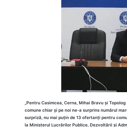
„Pentru Casimcea, Cerna, Mihai Bravu şi Topolog au
comune chiar şi pe noi ne-a surprins numărul mare 
surpriză, nu mai puţin de 13 ofertanţi pentru com
la Ministerul Lucrărilor Publice, Dezvoltării şi Admi