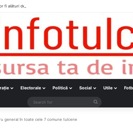
r fi alături de cetățenii care vor lua parte la Festivalul Folk Țestos
raţie
Electorale
Politică
Social
Utile
Fotb
Search
for
tru general în toate cele 7 comune tulcene