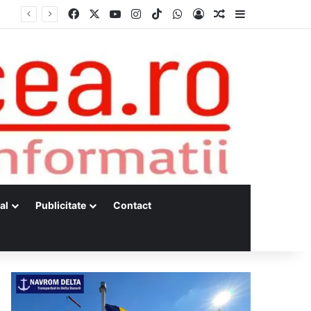
Facebook
X
YouTube
Instagram
TikTok
WhatsApp
Log In
Random Article
Sidebar
al
Publicitate
Contact