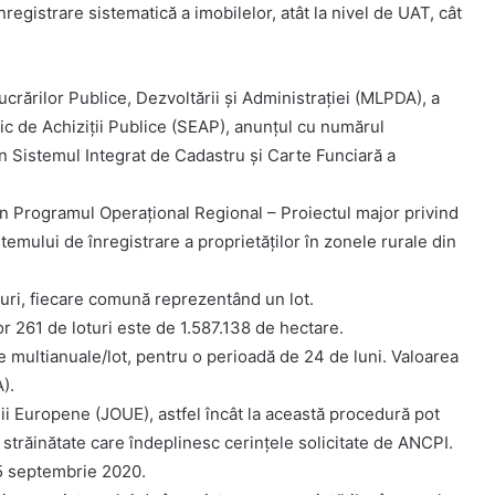
înregistrare sistematică a imobilelor, atât la nivel de UAT, cât
ucrărilor Publice, Dezvoltării și Administrației (MLPDA), a
nic de Achiziții Publice (SEAP), anunțul cu numărul
n Sistemul Integrat de Cadastru și Carte Funciară a
in Programul Operațional Regional – Proiectul major privind
temului de înregistrare a proprietăților în zonele rurale din
turi, fiecare comună reprezentând un lot.
r 261 de loturi este de 1.587.138 de hectare.
e multianuale/lot, pentru o perioadă de 24 de luni. Valoarea
).
unii Europene (JOUE), astfel încât la această procedură pot
străinătate care îndeplinesc cerințele solicitate de ANCPI.
5 septembrie 2020.