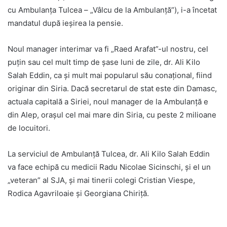
cu Ambulanţa Tulcea – „Vâlcu de la Ambulanţă”), i-a încetat
mandatul după ieşirea la pensie.
Noul manager interimar va fi „Raed Arafat”-ul nostru, cel
puţin sau cel mult timp de şase luni de zile, dr. Ali Kilo
Salah Eddin, ca şi mult mai popularul său conaţional, fiind
originar din Siria. Dacă secretarul de stat este din Damasc,
actuala capitală a Siriei, noul manager de la Ambulanţă e
din Alep, oraşul cel mai mare din Siria, cu peste 2 milioane
de locuitori.
La serviciul de Ambulanţă Tulcea, dr. Ali Kilo Salah Eddin
va face echipă cu medicii Radu Nicolae Sicinschi, şi el un
„veteran” al SJA, şi mai tinerii colegi Cristian Viespe,
Rodica Agavriloaie şi Georgiana Chiriţă.