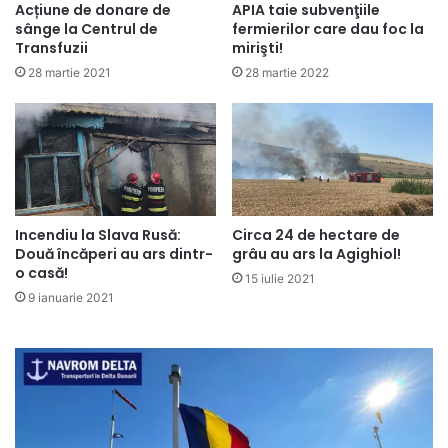
Acțiune de donare de
APIA taie subvenţiile
sânge la Centrul de
fermierilor care dau foc la
Transfuzii
mirişti!
28 martie 2021
28 martie 2022
Incendiu la Slava Rusă:
Circa 24 de hectare de
Două încăperi au ars dintr-
grâu au ars la Agighiol!
o casă!
15 iulie 2021
9 ianuarie 2021