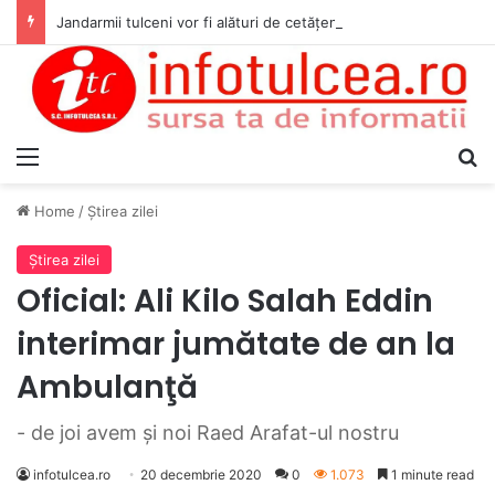
Jandarmii tulceni vor fi alături de cetățenii care vor lua parte la Festivalul Folk Țestos
Menu
S
Home
/
Ştirea zilei
Ştirea zilei
Oficial: Ali Kilo Salah Eddin
interimar jumătate de an la
Ambulanţă
- de joi avem şi noi Raed Arafat-ul nostru
infotulcea.ro
20 decembrie 2020
0
1.073
1 minute read